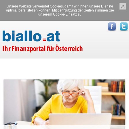
Unsere Website verwendet Cookies, damit wir Ihnen unsere Dienste
Versicherungen
Stromvergleich
optimal bereitstellen können. Mit der Nutzung der Seiten stimmen Sie
unserem Cookie-Einsatz zu
Gasvergleich
Sparen: Tagesgeld | Festgeld |
Sparbuch | biallo.at