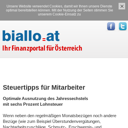
Unsere Website verwendet Cookies, damit wir Ihnen unsere Dienste
Versicherungen
Stromvergleich
optimal bereitstellen können. Mit der Nutzung der Seiten stimmen Sie
unserem Cookie-Einsatz zu
Gasvergleich
Steuertipps für Mitarbeiter
Optimale Ausnutzung des Jahressechstels
mit sechs Prozent Lohnsteuer
Wenn neben den regelmäßigen Monatsbezügen noch andere
Bezüge (wie zum Beispiel Überstundenvergütungen,
Nachtarbeitszuschläge, Schmutz-, Erschwernis- und