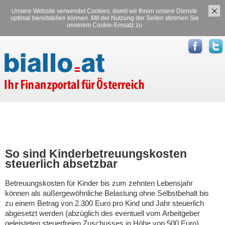
Unsere Website verwendet Cookies, damit wir Ihnen unsere Dienste
Versicherungen
Stromvergleich
optimal bereitstellen können. Mit der Nutzung der Seiten stimmen Sie
unserem Cookie-Einsatz zu
Gasvergleich
So sind Kinderbetreuungskosten
steuerlich absetzbar
Betreuungskosten für Kinder bis zum zehnten Lebensjahr
können als außergewöhnliche Belastung ohne Selbstbehalt bis
zu einem Betrag von 2.300 Euro pro Kind und Jahr steuerlich
abgesetzt werden (abzüglich des eventuell vom Arbeitgeber
geleisteten steuerfreien Zuschusses in Höhe von 500 Euro).