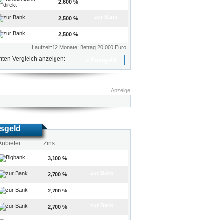
zur Bank
2,600 %
zur Bank
2,500 %
zur Bank
2,500 %
Laufzeit:12 Monate; Betrag 20.000 Euro
ten Vergleich anzeigen:
Festgeld
Anzeige
sgeld
Anbieter
Zins
zur Bank
3,100 %
zur Bank
2,700 %
zur Bank
2,700 %
zur Bank
2,700 %