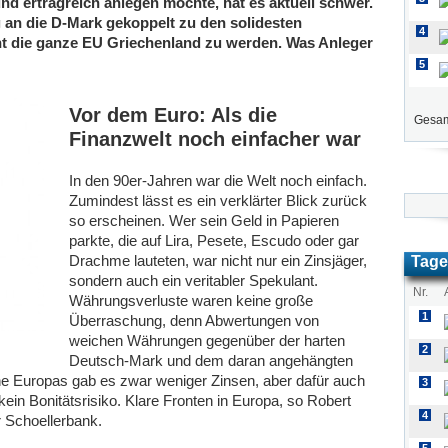
und ertragreich anlegen möchte, hat es aktuell schwer.
ng an die D-Mark gekoppelt zu den solidesten
4
ht die ganze EU Griechenland zu werden. Was Anleger
5
Vor dem Euro: Als die
Gesam
Finanzwelt noch einfacher war
In den 90er-Jahren war die Welt noch einfach.
Zumindest lässt es ein verklärter Blick zurück
so erscheinen. Wer sein Geld in Papieren
parkte, die auf Lira, Pesete, Escudo oder gar
Drachme lauteten, war nicht nur ein Zinsjäger,
Tage
sondern auch ein veritabler Spekulant.
Nr.
Währungsverluste waren keine große
1
Überraschung, denn Abwertungen von
weichen Währungen gegenüber der harten
2
Deutsch-Mark und dem daran angehängten
one Europas gab es zwar weniger Zinsen, aber dafür auch
3
ein Bonitätsrisiko. Klare Fronten in Europa, so Robert
4
 Schoellerbank.