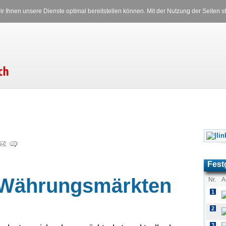
Versicherungen
Stromverglei
r Ihnen unsere Dienste optimal bereitstellen können. Mit der Nutzung der Seiten
Freitag, 07.08.2026 10:51 Uhr
Fest
 Währungsmärkten
Nr.
A
1
2
3