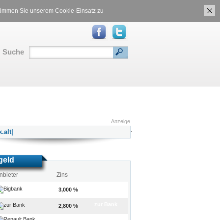
ch
Gasvergleich
 stimmen Sie unserem Cookie-Einsatz zu
Suche
RSS
|
Inhalt
|
Translate:
Anzeige
.
geld
nbieter
Zins
zur Bank
3,000 %
zur Bank
2,800 %