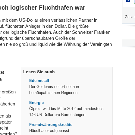
5
noch logischer Fluchthafen war
Gesam
 mit dem US-Dollar einen verlässlichen Partner in
, flüchteten Anleger in den Dollar. Die größte
war der logische Fluchthafen. Auch der Schweizer Franken
aufgrund der überschaubaren Größe der
 nie so groß und liquid wie die Währung der Vereinigten
te
Lesen Sie auch
a
Edelmetall
Der Goldpreis notiert noch in
r großen
homöopathischen Regionen
r
Energie
näherten
Ölpreis wird bis Mitte 2012 auf mindestens
146 US-Dollar pro Barrel steigen
en als
 später
Fremdwährungskredite
meint
Häuslbauer aufgepasst
geworden?