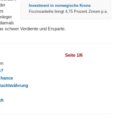
der
Investment in norwegische Krone
es
Fixzinsanleihe bringt 4,75 Prozent Zinsen p.a.
nleger
 damals
das schwer Verdiente und Ersparte.
Seite 1/6
en
n?
 Chance
e Fluchtwährung
ft