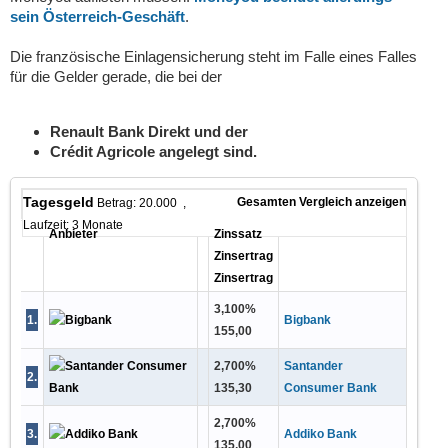
sein Österreich-Geschäft
.
Die französische Einlagensicherung steht im Falle eines Falles
für die Gelder gerade, die bei der
Renault Bank Direkt und der
Crédit Agricole angelegt sind.
Tagesgeld
Gesamten Vergleich anzeigen
Betrag: 20.000 ,
Laufzeit: 3 Monate
Anbieter
Zinssatz
Zinsertrag
Zinsertrag
3,100
%
1
.
Bigbank
155,00
2,700
%
Santander
2
.
135,30
Consumer Bank
2,700
%
3
.
Addiko Bank
135,00