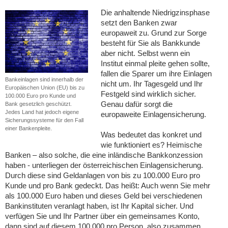
Die anhaltende Niedrigzinsphase
setzt den Banken zwar
europaweit zu. Grund zur Sorge
besteht für Sie als Bankkunde
aber nicht. Selbst wenn ein
Institut einmal pleite gehen sollte,
fallen die Sparer um ihre Einlagen
Bankeinlagen sind innerhalb der
nicht um. Ihr Tagesgeld und Ihr
Europäischen Union (EU) bis zu
Festgeld sind wirklich sicher.
100.000 Euro pro Kunde und
Genau dafür sorgt die
Bank gesetzlich geschützt.
Jedes Land hat jedoch eigene
europaweite Einlagensicherung.
Sicherungssysteme für den Fall
einer Bankenpleite.
Was bedeutet das konkret und
wie funktioniert es? Heimische
Banken – also solche, die eine inländische Bankkonzession
haben - unterliegen der österreichischen Einlagensicherung.
Durch diese sind Geldanlagen von bis zu 100.000 Euro pro
Kunde und pro Bank gedeckt. Das heißt: Auch wenn Sie mehr
als 100.000 Euro haben und dieses Geld bei verschiedenen
Bankinstituten veranlagt haben, ist Ihr Kapital sicher. Und
verfügen Sie und Ihr Partner über ein gemeinsames Konto,
dann sind auf diesem 100.000 pro Person, also zusammen