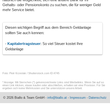
Gehalts- oder Pensionskonto zu suchen, die für weniger Geld
mehr Service bietet.
Diesen wichtigen Begriff aus dem Bereich Geldanlage
sollten Sie auch kennen:
-
Kapitalertragsteuer
: So viel Steuer kostet Ihre
Geldanlage
Foto: Piotr Krzeslak / Shutterstock.com ID:4745
* Anzeige: Mit Sternchen (*) gekennzeichnete Links sind Werbelinks. Wenn Sie auf so
einen Link klicken, etwas kaufen oder abschließen, erhalten wir eine Provision. Für Sie
ergeben sich keine Mehrkosten und Sie unterstützen unsere Arbeit.
© 2026 Biallo & Team GmbH -
info@biallo.at
-
Impressum
-
Datenschutz