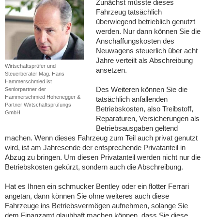
Zunächst müsste dieses
Fahrzeug tatsächlich
überwiegend betrieblich genutzt
werden. Nur dann können Sie die
Anschaffungskosten des
Neuwagens steuerlich über acht
Jahre verteilt als Abschreibung
Wirtschaftsprüfer und
ansetzen.
Steuerberater Mag. Hans
Hammerschmied ist
Des Weiteren können Sie die
Seniorpartner der
Hammerschmied Hohenegger &
tatsächlich anfallenden
Partner Wirtschaftsprüfungs
Betriebskosten, also Treibstoff,
GmbH
Reparaturen, Versicherungen als
Betriebsausgaben geltend
machen. Wenn dieses Fahrzeug zum Teil auch privat genutzt
wird, ist am Jahresende der entsprechende Privatanteil in
Abzug zu bringen. Um diesen Privatanteil werden nicht nur die
Betriebskosten gekürzt, sondern auch die Abschreibung.
Hat es Ihnen ein schmucker Bentley oder ein flotter Ferrari
angetan, dann können Sie ohne weiteres auch diese
Fahrzeuge ins Betriebsvermögen aufnehmen, solange Sie
dem Finanzamt glaubhaft machen können, dass Sie diese