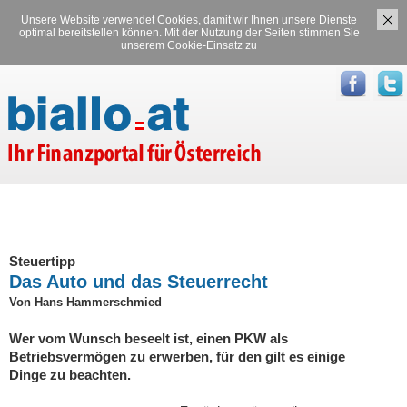
Unsere Website verwendet Cookies, damit wir Ihnen unsere Dienste
Versicherungen
Stromvergleich
optimal bereitstellen können. Mit der Nutzung der Seiten stimmen Sie
unserem Cookie-Einsatz zu
Gasvergleich
Steuertipp
Das Auto und das Steuerrecht
Von Hans Hammerschmied
Wer vom Wunsch beseelt ist, einen PKW als
Betriebsvermögen zu erwerben, für den gilt es einige
Dinge zu beachten.