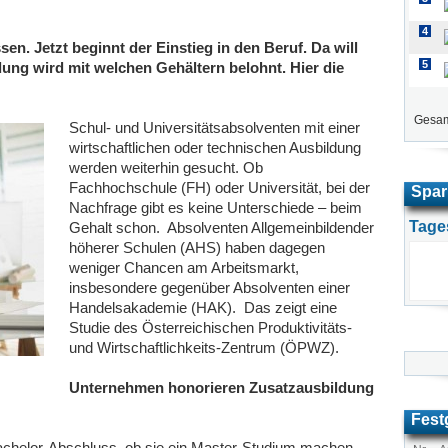
4
en. Jetzt beginnt der Einstieg in den Beruf. Da will
5
dung wird mit welchen Gehältern belohnt. Hier die
Gesam
Schul- und Universitätsabsolventen mit einer
wirtschaftlichen oder technischen Ausbildung
werden weiterhin gesucht. Ob
Fachhochschule (FH) oder Universität, bei der
Spar
Nachfrage gibt es keine Unterschiede – beim
Tage
Gehalt schon. Absolventen Allgemeinbildender
höherer Schulen (AHS) haben dagegen
weniger Chancen am Arbeitsmarkt,
insbesondere gegenüber Absolventen einer
Handelsakademie (HAK). Das zeigt eine
Studie des Österreichischen Produktivitäts-
und Wirtschaftlichkeits-Zentrum (ÖPWZ).
Unternehmen honorieren Zusatzausbildung
Fest
achelor-Abschluss, ob sie ein Master-Studium machen