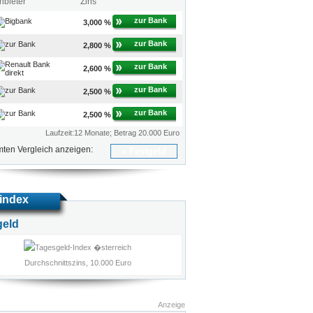
nbieter
Zins
zur Bank
3,000 %
zur Bank
2,800 %
zur Bank
2,600 %
zur Bank
2,500 %
zur Bank
2,500 %
Laufzeit:12 Monate; Betrag 20.000 Euro
ten Vergleich anzeigen:
Festgeld
index
geld
Durchschnittszins, 10.000 Euro
Anzeige