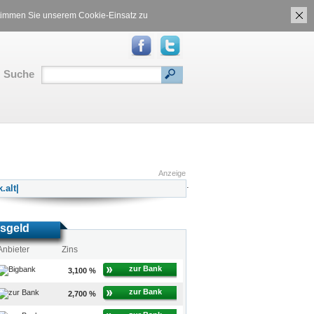
ch
Gasvergleich
 stimmen Sie unserem Cookie-Einsatz zu
Suche
S
|
Inhalt
|
Translate:
Anzeige
.
sgeld
Anbieter
Zins
zur Bank
3,100 %
zur Bank
2,700 %