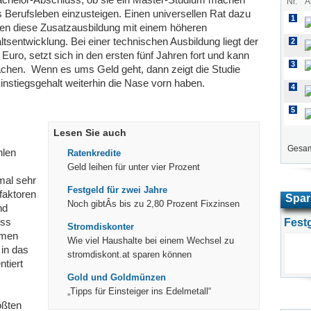
Nr.
A
ns Berufsleben einzusteigen. Einen universellen Rat dazu
1
ren diese Zusatzausbildung mit einem höheren
tsentwicklung. Bei einer technischen Ausbildung liegt der
2
uro, setzt sich in den ersten fünf Jahren fort und kann
3
achen. Wenn es ums Geld geht, dann zeigt die Studie
instiegsgehalt weiterhin die Nase vorn haben.
4
5
Lesen Sie auch
Gesam
hlen
Ratenkredite
Geld leihen für unter vier Prozent
mal sehr
Festgeld für zwei Jahre
faktoren
Spar
Noch gibtÂs bis zu 2,80 Prozent Fixzinsen
nd
uss
Fest
Stromdiskonter
hmen
Wie viel Haushalte bei einem Wechsel zu
 in das
stromdiskont.at sparen können
ntiert
Gold und Goldmünzen
„Tipps für Einsteiger ins Edelmetall“
ößten