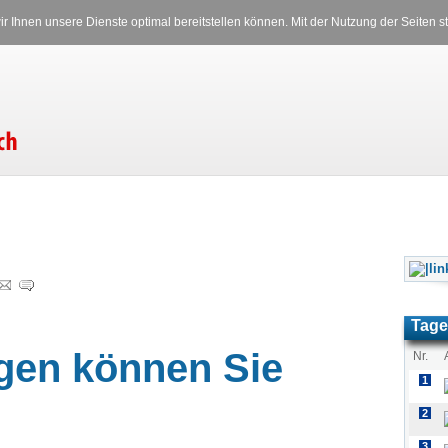
Versicherungen
Stromverglei
r Ihnen unsere Dienste optimal bereitstellen können. Mit der Nutzung der Seiten
RS
Freitag, 07.08.2026 08:34 Uhr
Tage
gen können Sie
Nr.
1
2
3