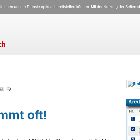
Versicherungen
Stromverglei
r Ihnen unsere Dienste optimal bereitstellen können. Mit der Nutzung der Seiten
RSS
|
Inhalt
|
Translate:
Freitag, 07.08.2026 09:23 Uhr
Kred
mmt oft!
Nr.
1
2
3