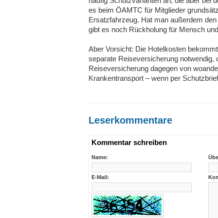
häufig Schutzvarianten an, die aber bei d
es beim ÖAMTC für Mitglieder grundsätzlic
Ersatzfahrzeug. Hat man außerdem den Sc
gibt es noch Rückholung für Mensch und 
Aber Vorsicht: Die Hotelkosten bekommt m
separate Reiseversicherung notwendig, d
Reiseversicherung dagegen von woander
Krankentransport – wenn per Schutzbrief 
Leserkommentare
Kommentar schreiben
Name:
Übe
E-Mail:
Kom