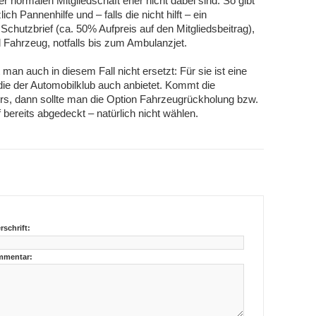
er normalen Mitgliedschaft eher nicht dabei sind. So gibt
h Pannenhilfe und – falls die nicht hilft – ein
hutzbrief (ca. 50% Aufpreis auf den Mitgliedsbeitrag),
Fahrzeug, notfalls bis zum Ambulanzjet.
an auch in diesem Fall nicht ersetzt: Für sie ist eine
ie der Automobilklub auch anbietet. Kommt die
s, dann sollte man die Option Fahrzeugrückholung bzw.
bereits abgedeckt – natürlich nicht wählen.
rschrift:
mentar: