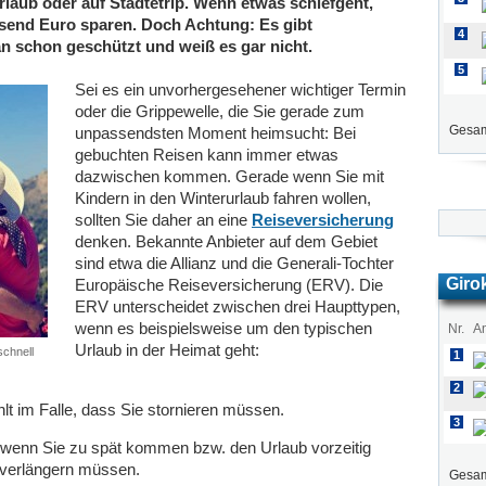
laub oder auf Städtetrip. Wenn etwas schiefgeht,
usend Euro sparen. Doch Achtung: Es gibt
4
an schon geschützt und weiß es gar nicht.
5
Sei es ein unvorhergesehener wichtiger Termin
oder die Grippewelle, die Sie gerade zum
Gesam
unpassendsten Moment heimsucht: Bei
gebuchten Reisen kann immer etwas
dazwischen kommen. Gerade wenn Sie mit
Kindern in den Winterurlaub fahren wollen,
sollten Sie daher an eine
Reiseversicherung
denken. Bekannte Anbieter auf dem Gebiet
sind etwa die Allianz und die Generali-Tochter
Giro
Europäische Reiseversicherung (ERV). Die
ERV unterscheidet zwischen drei Haupttypen,
wenn es beispielsweise um den typischen
Nr.
An
Urlaub in der Heimat geht:
schnell
1
2
hlt im Falle, dass Sie stornieren müssen.
3
, wenn Sie zu spät kommen bzw. den Urlaub vorzeitig
g verlängern müssen.
Gesam