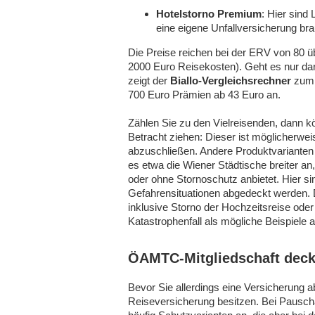
Hotelstorno Premium
: Hier sind 
eine eigene Unfallversicherung br
Die Preise reichen bei der ERV von 80 ü
2000 Euro Reisekosten). Geht es nur da
zeigt der
Biallo-Vergleichsrechner
zum 
700 Euro Prämien ab 43 Euro an.
Zählen Sie zu den Vielreisenden, dann k
Betracht ziehen: Dieser ist möglicherwe
abzuschließen. Andere Produktvarianten
es etwa die Wiener Städtische breiter an
oder ohne Stornoschutz anbietet. Hier si
Gefahrensituationen abgedeckt werden. D
inklusive Storno der Hochzeitsreise ode
Katastrophenfall als mögliche Beispiele a
ÖAMTC-Mitgliedschaft deckt
Bevor Sie allerdings eine Versicherung ab
Reiseversicherung besitzen. Bei Pauschal