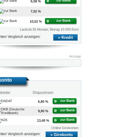
zur Bank
6,58 %
7,52 %
zur Bank
10,52 %
Laufzeit:36 Monate; Betrag 10.000 Euro
ten Vergleich anzeigen:
Kredit
Anzeige
konto
bieter
Dispozinsen
zur Bank
6,80 %
zur Bank
9,90 %
zur Bank
13,40 %
Online-Girokonten
ten Vergleich anzeigen:
Girokonto