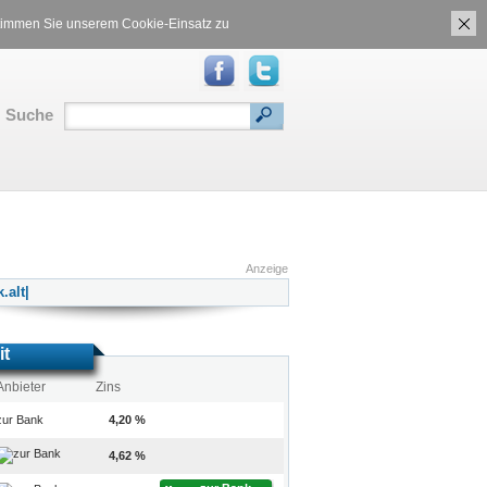
ch
Gasvergleich
 stimmen Sie unserem Cookie-Einsatz zu
Suche
Anzeige
it
Anbieter
Zins
zur Bank
4,20 %
4,62 %