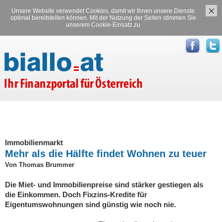
Unsere Website verwendet Cookies, damit wir Ihnen unsere Dienste
Versicherungen
Stromvergleich
optimal bereitstellen können. Mit der Nutzung der Seiten stimmen Sie
unserem Cookie-Einsatz zu
Gasvergleich
Immobilienmarkt
Mehr als die Hälfte findet Wohnen zu teuer
Von Thomas Brummer
Die Miet- und Immobilienpreise sind stärker gestiegen als
die Einkommen. Doch Fixzins-Kredite für
Eigentumswohnungen sind günstig wie noch nie.