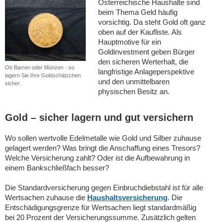
Österreichische Haushalte sind
beim Thema Geld häufig
vorsichtig. Da steht Gold oft ganz
oben auf der Kaufliste. Als
Hauptmotive für ein
Goldinvestment geben Bürger
den sicheren Werterhalt, die
Ob Barren oder Münzen - so
langfristige Anlageperspektive
lagern Sie Ihre Goldschätzchen
und den unmittelbaren
sicher.
physischen Besitz an.
Gold – sicher lagern und gut versichern
Wo sollen wertvolle Edelmetalle wie Gold und Silber zuhause
gelagert werden? Was bringt die Anschaffung eines Tresors?
Welche Versicherung zahlt? Oder ist die Aufbewahrung in
einem Bankschließfach besser?
Die Standardversicherung gegen Einbruchdiebstahl ist für alle
Wertsachen zuhause die
Haushaltsversicherung
. Die
Entschädigungsgrenze für Wertsachen liegt standardmäßig
bei 20 Prozent der Versicherungssumme. Zusätzlich gelten