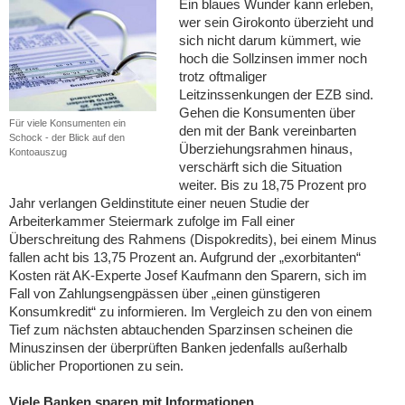
Ein blaues Wunder kann erleben,
wer sein Girokonto überzieht und
sich nicht darum kümmert, wie
hoch die Sollzinsen immer noch
trotz oftmaliger
Leitzinssenkungen der EZB sind.
Gehen die Konsumenten über
Für viele Konsumenten ein
den mit der Bank vereinbarten
Schock - der Blick auf den
Überziehungsrahmen hinaus,
Kontoauszug
verschärft sich die Situation
weiter. Bis zu 18,75 Prozent pro
Jahr verlangen Geldinstitute einer neuen Studie der
Arbeiterkammer Steiermark zufolge im Fall einer
Überschreitung des Rahmens (Dispokredits), bei einem Minus
fallen acht bis 13,75 Prozent an. Aufgrund der „exorbitanten“
Kosten rät AK-Experte Josef Kaufmann den Sparern, sich im
Fall von Zahlungsengpässen über „einen günstigeren
Konsumkredit“ zu informieren. Im Vergleich zu den von einem
Tief zum nächsten abtauchenden Sparzinsen scheinen die
Minuszinsen der überprüften Banken jedenfalls außerhalb
üblicher Proportionen zu sein.
Viele Banken sparen mit Informationen