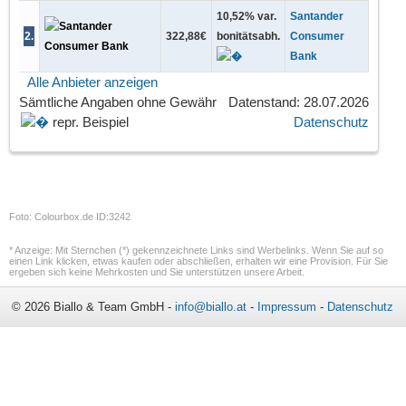
10,52
%
var.
Santander
2
.
322,88
€
bonitätsabh.
Consumer
Bank
Alle Anbieter anzeigen
Sämtliche Angaben
ohne Gewähr
Datenstand: 28.07.2026
repr. Beispiel
Datenschutz
Foto: Colourbox.de ID:3242
* Anzeige: Mit Sternchen (*) gekennzeichnete Links sind Werbelinks. Wenn Sie auf so
einen Link klicken, etwas kaufen oder abschließen, erhalten wir eine Provision. Für Sie
ergeben sich keine Mehrkosten und Sie unterstützen unsere Arbeit.
© 2026 Biallo & Team GmbH -
info@biallo.at
-
Impressum
-
Datenschutz