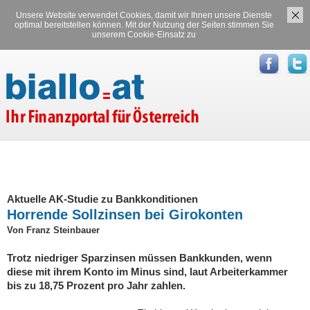
Unsere Website verwendet Cookies, damit wir Ihnen unsere Dienste
Versicherungen
Stromvergleich
optimal bereitstellen können. Mit der Nutzung der Seiten stimmen Sie
unserem Cookie-Einsatz zu
Gasvergleich
Aktuelle AK-Studie zu Bankkonditionen
Horrende Sollzinsen bei Girokonten
Von Franz Steinbauer
Trotz niedriger Sparzinsen müssen Bankkunden, wenn
diese mit ihrem Konto im Minus sind, laut Arbeiterkammer
bis zu 18,75 Prozent pro Jahr zahlen.