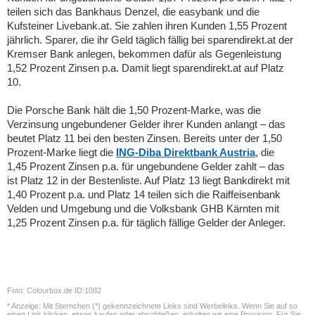
teilen sich das Bankhaus Denzel, die easybank und die
Kufsteiner Livebank.at. Sie zahlen ihren Kunden 1,55 Prozent
jährlich. Sparer, die ihr Geld täglich fällig bei sparendirekt.at der
Kremser Bank anlegen, bekommen dafür als Gegenleistung
1,52 Prozent Zinsen p.a. Damit liegt sparendirekt.at auf Platz
10.
Die Porsche Bank hält die 1,50 Prozent-Marke, was die
Verzinsung ungebundener Gelder ihrer Kunden anlangt – das
beutet Platz 11 bei den besten Zinsen. Bereits unter der 1,50
Prozent-Marke liegt die
ING-Diba Direktbank Austria
, die
1,45 Prozent Zinsen p.a. für ungebundene Gelder zahlt – das
ist Platz 12 in der Bestenliste. Auf Platz 13 liegt Bankdirekt mit
1,40 Prozent p.a. und Platz 14 teilen sich die Raiffeisenbank
Velden und Umgebung und die Volksbank GHB Kärnten mit
1,25 Prozent Zinsen p.a. für täglich fällige Gelder der Anleger.
Foto: Colourbox.de ID:1082
* Anzeige: Mit Sternchen (*) gekennzeichnete Links sind Werbelinks. Wenn Sie auf so
einen Link klicken, etwas kaufen oder abschließen, erhalten wir eine Provision. Für Sie