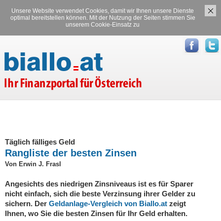
Unsere Website verwendet Cookies, damit wir Ihnen unsere Dienste
Versicherungen
Stromvergleich
optimal bereitstellen können. Mit der Nutzung der Seiten stimmen Sie
unserem Cookie-Einsatz zu
Gasvergleich
Täglich fälliges Geld
Rangliste der besten Zinsen
Von Erwin J. Frasl
Angesichts des niedrigen Zinsniveaus ist es für Sparer
nicht einfach, sich die beste Verzinsung ihrer Gelder zu
sichern. Der
Geldanlage-Vergleich von Biallo.at
zeigt
Ihnen, wo Sie die besten Zinsen für Ihr Geld erhalten.