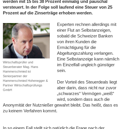
werden mit 15 bis 38 Prozent einmalig und pauschal
versteuert. In der Folge soll laufend eine Steuer von 25
Prozent auf die Zinserträge erhoben werden.
Experten rechnen allerdings mit
einer Flut an Selbstanzeigen,
sobald die Schweizer Banken
von ihren Kunden die
Ermächtigung für die
Abgeltungszahlung verlangen.
Eine Selbstanzeige kann nämlich
Wirtschaftsprüfer und
im Einzelfall ungleich günstiger
Steuerberater Mag. Hans
sein.
Hammerschmied ist
Seniorpartner der
Hammerschmied Hohenegger &
Der Vorteil des Steuerdeals liegt
Partner Wirtschaftsprüfungs
aber darin, dass nicht nur zuvor
GmbH
„schwarzes“ Vermögen „weiß“
wird, sondern dass auch die
Anonymität der Nutznießer gewahrt bleibt. Das heißt, dass es
zu keinem Verfahren kommt.
In so einem Fall stellt sich natürlich die Frage nach der