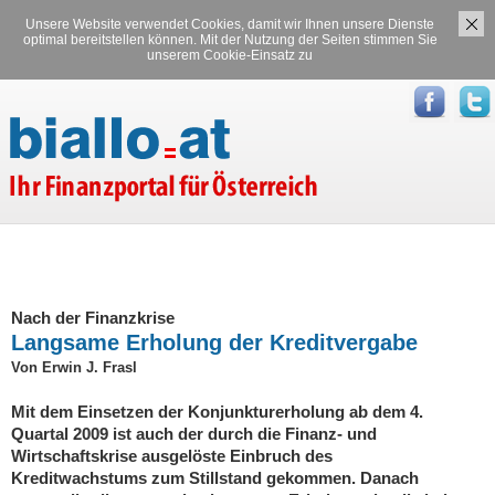
Unsere Website verwendet Cookies, damit wir Ihnen unsere Dienste
Versicherungen
Stromvergleich
optimal bereitstellen können. Mit der Nutzung der Seiten stimmen Sie
unserem Cookie-Einsatz zu
Gasvergleich
Nach der Finanzkrise
Langsame Erholung der Kreditvergabe
Von Erwin J. Frasl
Mit dem Einsetzen der Konjunkturerholung ab dem 4.
Quartal 2009 ist auch der durch die Finanz- und
Wirtschaftskrise ausgelöste Einbruch des
Kreditwachstums zum Stillstand gekommen. Danach