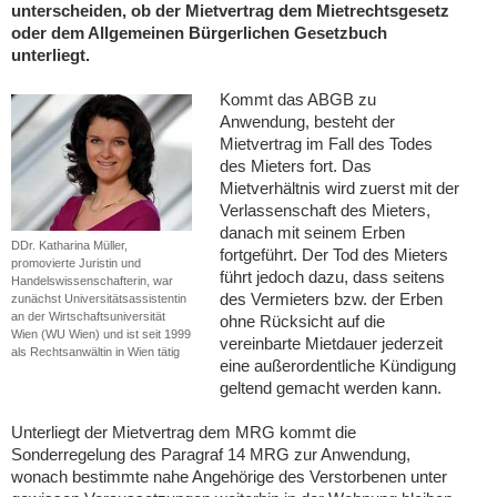
unterscheiden, ob der Mietvertrag dem Mietrechtsgesetz
oder dem Allgemeinen Bürgerlichen Gesetzbuch
unterliegt.
Kommt das ABGB zu
Anwendung, besteht der
Mietvertrag im Fall des Todes
des Mieters fort. Das
Mietverhältnis wird zuerst mit der
Verlassenschaft des Mieters,
danach mit seinem Erben
DDr. Katharina Müller,
fortgeführt. Der Tod des Mieters
promovierte Juristin und
führt jedoch dazu, dass seitens
Handelswissenschafterin, war
des Vermieters bzw. der Erben
zunächst Universitätsassistentin
an der Wirtschaftsuniversität
ohne Rücksicht auf die
Wien (WU Wien) und ist seit 1999
vereinbarte Mietdauer jederzeit
als Rechtsanwältin in Wien tätig
eine außerordentliche Kündigung
geltend gemacht werden kann.
Unterliegt der Mietvertrag dem MRG kommt die
Sonderregelung des Paragraf 14 MRG zur Anwendung,
wonach bestimmte nahe Angehörige des Verstorbenen unter