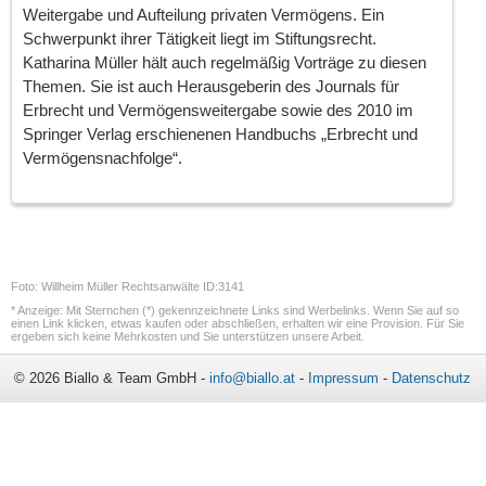
Weitergabe und Aufteilung privaten Vermögens. Ein
Schwerpunkt ihrer Tätigkeit liegt im Stiftungsrecht.
Katharina Müller hält auch regelmäßig Vorträge zu diesen
Themen. Sie ist auch Herausgeberin des Journals für
Erbrecht und Vermögensweitergabe sowie des 2010 im
Springer Verlag erschienenen Handbuchs „Erbrecht und
Vermögensnachfolge“.
Foto: Willheim Müller Rechtsanwälte ID:3141
* Anzeige: Mit Sternchen (*) gekennzeichnete Links sind Werbelinks. Wenn Sie auf so
einen Link klicken, etwas kaufen oder abschließen, erhalten wir eine Provision. Für Sie
ergeben sich keine Mehrkosten und Sie unterstützen unsere Arbeit.
© 2026 Biallo & Team GmbH -
info@biallo.at
-
Impressum
-
Datenschutz