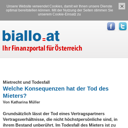
Unsere Website verwendet Cookies, damit wir Ihnen unsere Dienste
Versicherungen
Stromvergleich
optimal bereitstellen können. Mit der Nutzung der Seiten stimmen Sie
unserem Cookie-Einsatz zu
Gasvergleich
Mietrecht und Todesfall
Welche Konsequenzen hat der Tod des
Mieters?
Von Katharina Müller
Grundsätzlich lässt der Tod eines Vertragspartners
Vertragsverhältnisse, die nicht höchstpersönliche sind, in
ihrem Bestand unberührt. Im Todesfall des Mieters ist zu