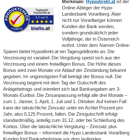
Merkmale:
Hypodirekt.at
ist der
Online-Ableger der Hypo
Landesbank Vorarlberg. Aber
nicht nur Vorarlberger können
Kunden der Bank werden,
sondern grundsätzlich jeder
Volljährige, der in Österreich
wohnt. Unter dem Namen Online-
Sparen bietet Hypodirekt.at ein Tagesgeldkonto an. Die
Verzinsung ist variabel: Die Vergütung speist sich aus der
Verzinsung und einem freiwilligen Bonus. Die Höhe dieses
Bonus wird zwei Monate vor Ablauf der Zinsbindung bekannt
gegeben. Im ungünstigsten Fall beträgt der Bonus null. Die
Verzinsung beginnt mit dem Tag der Gutschrift des
Anlagebetrags und orientiert sich laut Bankangaben am 3-
Monats-Euribor. Die Zinsanpassung erfolgt alle drei Monate –
zum 1. Jänner, 1. April, 1. Juli und 1. Oktober. Auf keinen Fall
kann der tatsächliche Zinssatz unter ein Achtel Prozent pro
Jahr, also 0,125 Prozent, fallen. Die Zinsgutschrift erfolgt
standardmäßig, anteilig zum 31.12. oder bei Schließung des
Kontos. Über die tatsächliche Vergütung – Zinssatz plus
freiwilliger Bonus – informiert die Hypo Landesbank Vorarlberg
Kunden fünf Bankarbeitstage vor dem laufenden