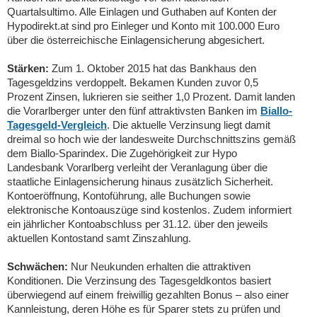
Quartalsultimo. Alle Einlagen und Guthaben auf Konten der
Hypodirekt.at sind pro Einleger und Konto mit 100.000 Euro
über die österreichische Einlagensicherung abgesichert.
Stärken:
Zum 1. Oktober 2015 hat das Bankhaus den
Tagesgeldzins verdoppelt. Bekamen Kunden zuvor 0,5
Prozent Zinsen, lukrieren sie seither 1,0 Prozent. Damit landen
die Vorarlberger unter den fünf attraktivsten Banken im
Biallo-
Tagesgeld-Vergleich
. Die aktuelle Verzinsung liegt damit
dreimal so hoch wie der landesweite Durchschnittszins gemäß
dem Biallo-Sparindex. Die Zugehörigkeit zur Hypo
Landesbank Vorarlberg verleiht der Veranlagung über die
staatliche Einlagensicherung hinaus zusätzlich Sicherheit.
Kontoeröffnung, Kontoführung, alle Buchungen sowie
elektronische Kontoauszüge sind kostenlos. Zudem informiert
ein jährlicher Kontoabschluss per 31.12. über den jeweils
aktuellen Kontostand samt Zinszahlung.
Schwächen:
Nur Neukunden erhalten die attraktiven
Konditionen. Die Verzinsung des Tagesgeldkontos basiert
überwiegend auf einem freiwillig gezahlten Bonus – also einer
Kannleistung, deren Höhe es für Sparer stets zu prüfen und