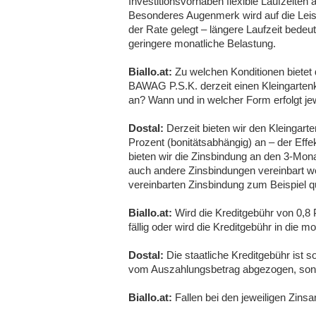
Investitionsvorhaben flexible Laufzeiten 
Besonderes Augenmerk wird auf die Leis
der Rate gelegt – längere Laufzeit bedeut
geringere monatliche Belastung.
Biallo.at:
Zu welchen Konditionen bietet 
BAWAG P.S.K. derzeit einen Kleingartenk
an? Wann und in welcher Form erfolgt j
Dostal:
Derzeit bieten wir den Kleingart
Prozent (bonitätsabhängig) an – der Effe
bieten wir die Zinsbindung an den 3-Mon
auch andere Zinsbindungen vereinbart we
vereinbarten Zinsbindung zum Beispiel q
Biallo.at:
Wird die Kreditgebühr von 0,8
fällig oder wird die Kreditgebühr in die m
Dostal:
Die staatliche Kreditgebühr ist so
vom Auszahlungsbetrag abgezogen, sonder
Biallo.at:
Fallen bei den jeweiligen Zin