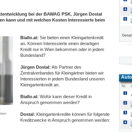
4
uktentwicklung bei der BAWAG PSK, Jürgen Dostal
5
ten kann und mit welchen Kosten Interessierte beim
Gesam
Biallo.at:
Sie bieten einen Kleingartenkredit
an. Können Interessierte einen derartigen
Kredit nur in Wien bekommen oder in jedem
Bundesland?
Jürgen Dostal:
Als Partner des
Zentralverbandes für Kleingärtner bieten wir
Auto
Interessierten in jedem Bundesland unseren
Kleingartenkredit an.
Nr.
1
Biallo.at:
Wofür kann dieser Kredit in
Anspruch genommen werden?
2
:
3
geben
Dostal:
Kleingartenkredite können für folgende
Kreditzwecke in Anspruch genommen werden:
4