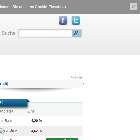
ch
Gasvergleich
 stimmen Sie unserem Cookie-Einsatz zu
Suche
S
|
Inhalt
|
Translate:
Anzeige
.
it
Anbieter
Zins
zur Bank
4,20 %
4,62 %