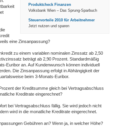
an.
Produktcheck Finanzen
tbarkeit
Volksbank Wien – Das Sprung-Sparbuch
et
Steuervorteile 2010 für Arbeitnehmer
Jetzt nutzen und sparen
die
redit
eweils eine Zinsanpassung?
enkredit zu einem variablen nominalen Zinssatz ab 2,50
ktivzinssatz beträgt ab 2,90 Prozent. Standardmäßig
ats-Euribor an. Auf Kundenwunsch können individuell
rden. Die Zinsanpassung erfolgt in Abhängigkeit der
uartalsweise beim 3-Monats-Euribor.
 Prozent der Kreditsumme gleich bei Vertragsabschluss
onatliche Kreditrate eingerechnet?
fort bei Vertragsabschluss fällig. Sie wird jedoch nicht
n wird in die monatliche Kreditrate eingerechnet.
sanpassungen Gebühren an? Wenn ja, in welcher Höhe?