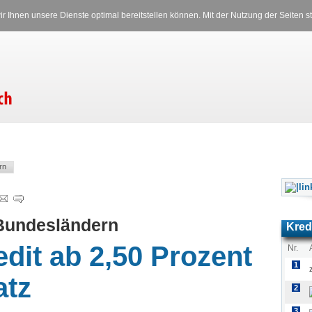
Versicherungen
Stromverglei
r Ihnen unsere Dienste optimal bereitstellen können. Mit der Nutzung der Seiten
RS
Freitag, 07.08.2026 08:45 Uhr
rn
 Bundesländern
Kred
edit ab 2,50 Prozent
Nr.
1
atz
2
3