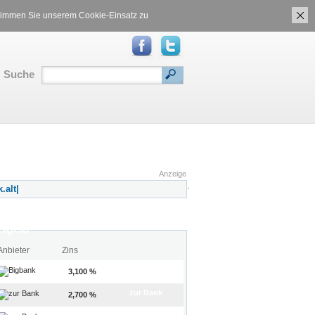
ch
Gasvergleich
 stimmen Sie unserem Cookie-Einsatz zu
Suche
RSS
|
Inhalt
|
Translate:
Anzeige
.
sgeld
Anbieter
Zins
zur Bank
3,100 %
zur Bank
2,700 %