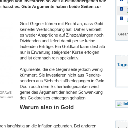
inungen von Investoren so weit auseinandergehen wie
n hasst es. Gute Argumente haben beide Seiten zur
4
5
Gold-Gegner führen mit Recht an, dass Gold
keinerlei Wertschöpfung hat. Daher verbrieft
Gesam
es weder Ansprüche auf Zinszahlungen noch
Dividenden und liefert damit per se keine
laufenden Erträge. Ein Goldkauf kann deshalb
nur in Erwartung steigender Kurse erfolgen
Spar
und ist demnach rein spekulativ.
Tage
Argumente, die die Gegenseite jedoch wenig
kümmert. Sie investieren nicht aus Rendite-
sondern aus Sicherheitsüberlegungen in Gold.
Doch auch dem Sicherheitsgedanken wird
gerne das Argument der hohen Schwankung
 – GRAWE
oduct- and
des Goldpreises entgegen gehalten.
Warum also in Gold
Fest
ch langfristig an die Inflation gebunden. Bei anderen