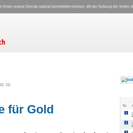
Versicherungen
Stromverglei
r Ihnen unsere Dienste optimal bereitstellen können. Mit der Nutzung der Seiten
Samstag, 08.08.2026 16:30 Uhr
Tage
 für Gold
Nr.
1
2
3