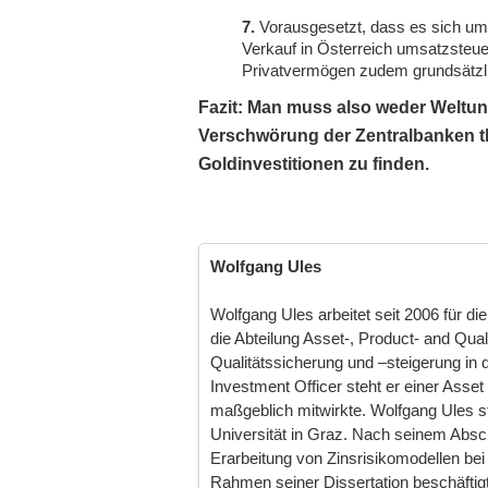
7.
Vorausgesetzt, dass es sich um 
Verkauf in Österreich umsatzsteu
Privatvermögen zudem grundsätzli
Fazit: Man muss also weder Weltun
Verschwörung der Zentralbanken th
Goldinvestitionen zu finden.
Wolfgang Ules
Wolfgang Ules arbeitet seit 2006 für d
die Abteilung Asset-, Product- and Qua
Qualitätssicherung und –steigerung in
Investment Officer steht er einer Asse
maßgeblich mitwirkte. Wolfgang Ules st
Universität in Graz. Nach seinem Absch
Erarbeitung von Zinsrisikomodellen be
Rahmen seiner Dissertation beschäftigt 