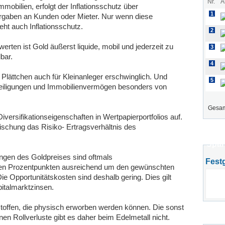
Nr.
A
obilien, erfolgt der Inflationsschutz über
1
rgaben an Kunden oder Mieter. Nur wenn diese
ht auch Inflationsschutz.
2
ten ist Gold äußerst liquide, mobil und jederzeit zu
3
bar.
4
 Plättchen auch für Kleinanleger erschwinglich. Und
5
teiligungen und Immobilienvermögen besonders von
Gesam
Diversifikationseigenschaften in Wertpapierportfolios auf.
ischung das Risiko- Ertragsverhältnis des
Spar
gen des Goldpreises sind oftmals
Fest
gen Prozentpunkten ausreichend um den gewünschten
 Die Opportunitätskosten sind deshalb gering. Dies gilt
italmarktzinsen.
toffen, die physisch erworben werden können. Die sonst
n Rollverluste gibt es daher beim Edelmetall nicht.