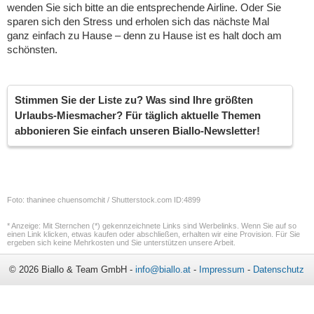
wenden Sie sich bitte an die entsprechende Airline. Oder Sie
sparen sich den Stress und erholen sich das nächste Mal
ganz einfach zu Hause – denn zu Hause ist es halt doch am
schönsten.
Stimmen Sie der Liste zu? Was sind Ihre größten
Urlaubs-Miesmacher? Für täglich aktuelle Themen
abbonieren Sie einfach unseren Biallo-Newsletter!
Foto: thaninee chuensomchit / Shutterstock.com ID:4899
* Anzeige: Mit Sternchen (*) gekennzeichnete Links sind Werbelinks. Wenn Sie auf so
einen Link klicken, etwas kaufen oder abschließen, erhalten wir eine Provision. Für Sie
ergeben sich keine Mehrkosten und Sie unterstützen unsere Arbeit.
© 2026 Biallo & Team GmbH -
info@biallo.at
-
Impressum
-
Datenschutz