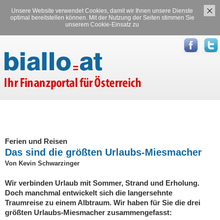
Unsere Website verwendet Cookies, damit wir Ihnen unsere Dienste
Versicherungen
Stromvergleich
optimal bereitstellen können. Mit der Nutzung der Seiten stimmen Sie
unserem Cookie-Einsatz zu
Gasvergleich
Ferien und Reisen
Das sind die größten Urlaubs-Miesmacher
Von Kevin Schwarzinger
Wir verbinden Urlaub mit Sommer, Strand und Erholung.
Doch manchmal entwickelt sich die langersehnte
Traumreise zu einem Albtraum. Wir haben für Sie die drei
größten Urlaubs-Miesmacher zusammengefasst: