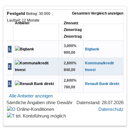
Festgeld
Gesamten Vergleich anzeigen
Betrag: 30.000 ,
Laufzeit: 12 Monate
Anbieter
Zinssatz
Zinsertrag
Zinsertrag
3,000
%
1
.
Bigbank
900,00
2,800
%
Kommunalkredit
2
.
840,00
Invest
2,600
%
3
.
Renault Bank direkt
780,00
Alle Anbieter anzeigen
Sämtliche Angaben
ohne Gewähr
Datenstand: 28.07.2026
Online-Konditionen
Datenschutz
tel. Kontoführung möglich