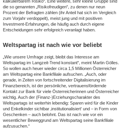
kalkulierbarem Risiko“. Eine weitere, sehr kleine Gruppe sind
die so genannten „Risikofreudigen“, zu denen nur neun
Prozent der Befragten zählen (ihr Anteil hat sich im Vergleich
zum Vorjahr verdoppelt), meist jung und mit positiven
Investment-Erfahrungen, die häufig auch durch eigene
Entscheidungen sehr erfolgreich veranlagt haben.
Weltspartag ist nach wie vor beliebt
„Wie unsere Umfrage zeigt, bleibt das Interesse am
Weltspartag im Langzeit-Trend konstant“, meint Martin Gölles.
So wollen auch heuer wieder circa 1,5 Millionen Österreicher
am Weltspartag eine Bankfiliale aufsuchen. „Auch, oder
gerade, in Zeiten von fortschreitender Digitalisierung im
Finanzbereich, ist der persönliche, vertrauensfördernde
Kontakt zur Bank für viele Österreicherinnen und Österreicher
wichtig. Auch der (Finanz-)Erziehungscharakter des
Weltspartags ist weiterhin lebendig: Sparen wird für die Kinder
und Enkelkinder sichtbar ‚institutionalisiert‘ und – in Form von
Geschenken – auch belohnt. Das ist nach wie vor ein
wesentlicher Beweggrund am Weltspartag seine Bankfiliale
aufzusuchen.“