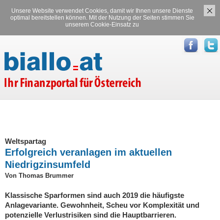
Unsere Website verwendet Cookies, damit wir Ihnen unsere Dienste
Versicherungen
Stromvergleich
optimal bereitstellen können. Mit der Nutzung der Seiten stimmen Sie
unserem Cookie-Einsatz zu
Gasvergleich
Weltspartag
Erfolgreich veranlagen im aktuellen
Niedrigzinsumfeld
Von Thomas Brummer
Klassische Sparformen sind auch 2019 die häufigste
Anlagevariante. Gewohnheit, Scheu vor Komplexität und
potenzielle Verlustrisiken sind die Hauptbarrieren.