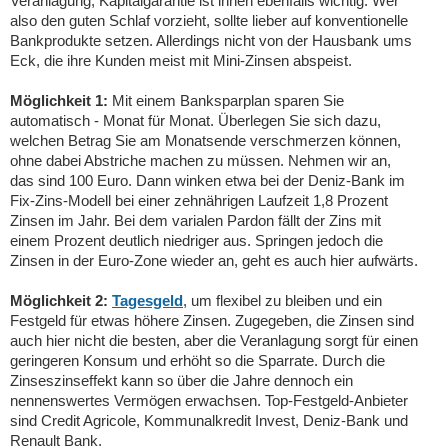
Veranlagung, Kapitalgarantie ist ihnen ebenfalls wichtig. Wer
also den guten Schlaf vorzieht, sollte lieber auf konventionelle
Bankprodukte setzen. Allerdings nicht von der Hausbank ums
Eck, die ihre Kunden meist mit Mini-Zinsen abspeist.
Möglichkeit 1:
Mit einem Banksparplan sparen Sie
automatisch - Monat für Monat. Überlegen Sie sich dazu,
welchen Betrag Sie am Monatsende verschmerzen können,
ohne dabei Abstriche machen zu müssen. Nehmen wir an,
das sind 100 Euro. Dann winken etwa bei der Deniz-Bank im
Fix-Zins-Modell bei einer zehnährigen Laufzeit 1,8 Prozent
Zinsen im Jahr. Bei dem varialen Pardon fällt der Zins mit
einem Prozent deutlich niedriger aus. Springen jedoch die
Zinsen in der Euro-Zone wieder an, geht es auch hier aufwärts.
Möglichkeit 2:
Tagesgeld
, um flexibel zu bleiben und ein
Festgeld für etwas höhere Zinsen. Zugegeben, die Zinsen sind
auch hier nicht die besten, aber die Veranlagung sorgt für einen
geringeren Konsum und erhöht so die Sparrate. Durch die
Zinseszinseffekt kann so über die Jahre dennoch ein
nennenswertes Vermögen erwachsen. Top-Festgeld-Anbieter
sind Credit Agricole, Kommunalkredit Invest, Deniz-Bank und
Renault Bank.