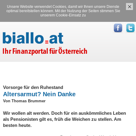
Unsere Website verwendet Cookies, damit wir Ihnen unsere Dienste
Versicherungen
Stromvergleich
optimal bereitstellen können. Mit der Nutzung der Seiten stimmen Sie
unserem Cookie-Einsatz zu
Gasvergleich
Vorsorge für den Ruhestand
Altersarmut? Nein Danke
Von Thomas Brummer
Wir wollen alt werden. Doch für ein auskömmliches Leben
als Pensionisten gilt es, früh die Weichen zu stellen. Am
besten heute.