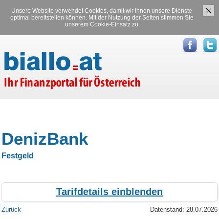
Unsere Website verwendet Cookies, damit wir Ihnen unsere Dienste
Versicherungen
Stromvergleich
optimal bereitstellen können. Mit der Nutzung der Seiten stimmen Sie
unserem Cookie-Einsatz zu
Gasvergleich
DenizBank
Festgeld
Tarifdetails
ein
blenden
Zurück
Datenstand: 28.07.2026