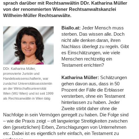
sprach darüber mit Rechtsanwältin DDr. Katharina Müller
von der renommierten Wiener Rechtsanwaltskanzlei
Willheim-Müller Rechtsanwälte.
Biallo.at:
Jeder Mensch muss
sterben. Das wissen alle. Doch
nicht alle denken daran, ihren
Nachlass überlegt zu regeln. Gibt
es Einschätzungen, wie viele
Menschen rechtzeitig ein
Testament errichten?
DDr. Katharina Müller,
promovierte Juristin und
Katharina Müller:
Schätzungen
Handelswissenschafterin, war
gehen davon aus, dass in 50
zunächst Universitätsassistentin
an der Wirtschaftsuniversität
Prozent der Fälle die Erblasser
Wien (WU Wien) und ist seit 1999
versterben, ohne ein Testament
als Rechtsanwältin in Wien tätig
hinterlassen zu haben. Jeder
Zweite stirbt daher ohne die
Nachfolge in sein Vermögen geregelt zu haben. Die Folge sind
– wie die Praxis zeigt – oft langwierige Streitigkeiten zwischen
den (gesetzlichen) Erben, Zerschlagungen von Unternehmen
etc. Dabei ist es eigentlich sehr einfach, ein Testament zu