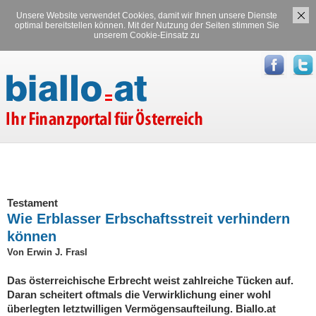
Unsere Website verwendet Cookies, damit wir Ihnen unsere Dienste
Versicherungen
Stromvergleich
optimal bereitstellen können. Mit der Nutzung der Seiten stimmen Sie
unserem Cookie-Einsatz zu
Gasvergleich
Testament
Wie Erblasser Erbschaftsstreit verhindern
können
Von Erwin J. Frasl
Das österreichische Erbrecht weist zahlreiche Tücken auf.
Daran scheitert oftmals die Verwirklichung einer wohl
überlegten letztwilligen Vermögensaufteilung. Biallo.at