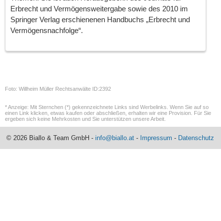
Erbrecht und Vermögensweitergabe sowie des 2010 im
Springer Verlag erschienenen Handbuchs „Erbrecht und
Vermögensnachfolge“.
Foto: Willheim Müller Rechtsanwälte ID:2392
* Anzeige: Mit Sternchen (*) gekennzeichnete Links sind Werbelinks. Wenn Sie auf so
einen Link klicken, etwas kaufen oder abschließen, erhalten wir eine Provision. Für Sie
ergeben sich keine Mehrkosten und Sie unterstützen unsere Arbeit.
© 2026 Biallo & Team GmbH -
info@biallo.at
-
Impressum
-
Datenschutz