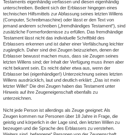
Testaments eigenhändig verfassen und diesen eigenhändig
unterschreiben. Bedient sich der Erblasser hingegen eines
technischen Hilfsmittels zur Abfassung seines letzten Willens
(Computer, Schreibmaschine) oder lässt er den Text von
jemand anderem schreiben („fremdhändiges Testament“), sind
zusätzliche Formerfordernisse zu erfüllen. Das fremdhändige
Testament lässt nicht das individuelle Schriftbild des
Erblassers erkennen und ist daher einer Verfälschung leichter
zugänglich. Daher sind drei Zeugen beizuziehen, denen der
Erblasser bewusst machen muss, dass sie Zeugen seines
letzten Willens sind; der Inhalt der Verfügung muss ihnen aber
nicht bekannt sein. Es reicht daher etwa aus, wenn der
Erblasser bei (eigenhändiger!) Unterzeichnung seines letzten
Willens ausdrücklich, laut und deutlich erklärt: „Das ist mein
letzter Wille!“ Die drei Zeugen haben das Testament unter
Hinweis auf ihre Zeugeneigenschaft ebenfalls zu
unterzeichnen.
Nicht jede Person ist allerdings als Zeuge geeignet: Als
Zeugen kommen nur Personen über 18 Jahre in Frage, die
geistig und körperlich in der Lage sind, den letzten Willen zu
bezeugen und die Sprache des Erblassers zu verstehen.
Weiters sind „befangene“ Personen von der Zeugenschaft