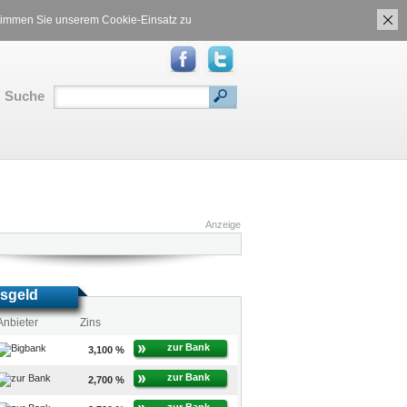
ch
Gasvergleich
 stimmen Sie unserem Cookie-Einsatz zu
Suche
RSS
|
Inhalt
|
Translate:
Anzeige
sgeld
Anbieter
Zins
zur Bank
3,100 %
zur Bank
2,700 %