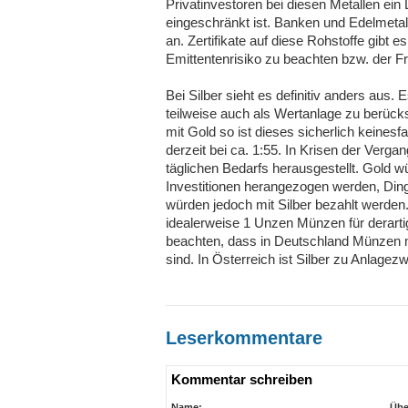
Privatinvestoren bei diesen Metallen ein 
eingeschränkt ist. Banken und Edelmetall
an. Zertifikate auf diese Rohstoffe gibt e
Emittentenrisiko zu beachten bzw. der F
Bei Silber sieht es definitiv anders aus
teilweise auch als Wertanlage zu berücks
mit Gold so ist dieses sicherlich keinesfa
derzeit bei ca. 1:55. In Krisen der Verga
täglichen Bedarfs herausgestellt. Gold wü
Investitionen herangezogen werden, Din
würden jedoch mit Silber bezahlt werden
idealerweise 1 Unzen Münzen für derartig
beachten, dass in Deutschland Münzen m
sind. In Österreich ist Silber zu Anlagez
Leserkommentare
Kommentar schreiben
Name:
Übe