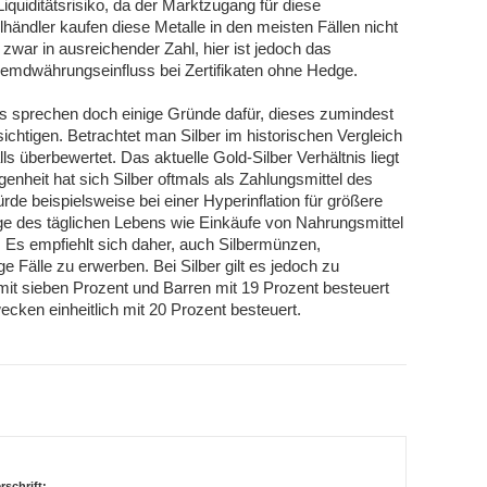
Liquiditätsrisiko, da der Marktzugang für diese
händler kaufen diese Metalle in den meisten Fällen nicht
s zwar in ausreichender Zahl, hier ist jedoch das
remdwährungseinfluss bei Zertifikaten ohne Hedge.
. Es sprechen doch einige Gründe dafür, dieses zumindest
ichtigen. Betrachtet man Silber im historischen Vergleich
lls überbewertet. Das aktuelle Gold-Silber Verhältnis liegt
ngenheit hat sich Silber oftmals als Zahlungsmittel des
rde beispielsweise bei einer Hyperinflation für größere
ge des täglichen Lebens wie Einkäufe von Nahrungsmittel
. Es empfiehlt sich daher, auch Silbermünzen,
e Fälle zu erwerben. Bei Silber gilt es jedoch zu
it sieben Prozent und Barren mit 19 Prozent besteuert
wecken einheitlich mit 20 Prozent besteuert.
rschrift: