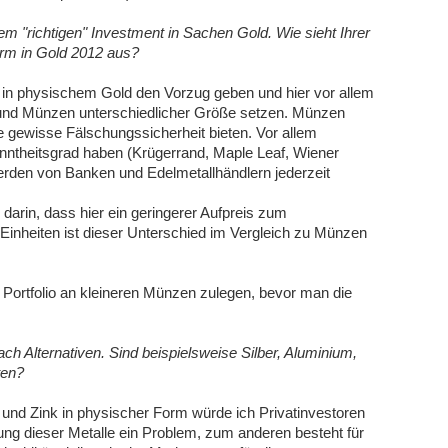
m "richtigen" Investment in Sachen Gold. Wie sieht Ihrer
orm in Gold 2012 aus?
g in physischem Gold den Vorzug geben und hier vor allem
n und Münzen unterschiedlicher Größe setzen. Münzen
ne gewisse Fälschungssicherheit bieten. Vor allem
nntheitsgrad haben (Krügerrand, Maple Leaf, Wiener
werden von Banken und Edelmetallhändlern jederzeit
 darin, dass hier ein geringerer Aufpreis zum
n Einheiten ist dieser Unterschied im Vergleich zu Münzen
 Portfolio an kleineren Münzen zulegen, bevor man die
ach Alternativen. Sind beispielsweise Silber, Aluminium,
ten?
und Zink in physischer Form würde ich Privatinvestoren
erung dieser Metalle ein Problem, zum anderen besteht für