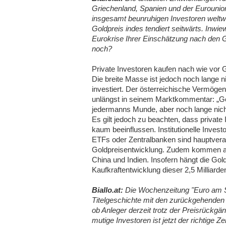
Griechenland, Spanien und der Eurounio
insgesamt beunruhigen Investoren weltwe
Goldpreis indes tendiert seitwärts. Inwiew
Eurokrise Ihrer Einschätzung nach den 
noch?
Private Investoren kaufen nach wie vor 
Die breite Masse ist jedoch noch lange ni
investiert. Der österreichische Vermöge
unlängst in seinem Marktkommentar: „Gold
jedermanns Munde, aber noch lange nich
Es gilt jedoch zu beachten, dass private
kaum beeinflussen. Institutionelle Inves
ETFs oder Zentralbanken sind hauptverant
Goldpreisentwicklung. Zudem kommen akt
China und Indien. Insofern hängt die Gol
Kaufkraftentwicklung dieser 2,5 Milliar
Biallo.at:
Die Wochenzeitung "Euro am So
Titelgeschichte mit den zurückgehenden 
ob Anleger derzeit trotz der Preisrückgä
mutige Investoren ist jetzt der richtige