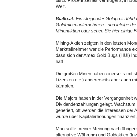
bis10 Prozent seines Vermögens, in Gold 
Welt.
Biallo.at:
Ein steigender Goldpreis führ
Goldminenunternehmen - und infolge desse
Minenaktien oder sehen Sie hier einige F
Mining-Aktien zeigten in den letzten Mon
Marktteilnehmer war die Performance ex
dass sich der Amex Gold Bugs (HUI) Ind
hat!
Die großen Minen haben einerseits mit s
Lizenzen etc.) andererseits aber auch m
kämpfen.
Die Majors haben in der Vergangenheit w
Dividendenzahlungen gelegt. Wachstum wir
generiert, oft werden die Interessen der
wurde über Kapitalerhöhungen finanziert,
Man sollte meiner Meinung nach übrigen
alternative Währung) und Goldaktien (Inve