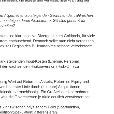
investiert, die älteste und verlässlichste Währung der
t im Allgemeinen zu steigenden Gewinnen der zahlreichen
n steigen deren Aktienkurse. Gilt dies generell für
avoriten?
aten eine klar negative Divergenz zum Goldpreis, für viele
trem enttäuschend. Dennoch sollte man nicht vergessen,
ex seit Beginn des Bullenmarktes beinahe verzehnfacht
tark steigenden Input-Kosten (Energie, Personal,
it der wachsenden Risikoaversion (Risk-Off!) zu
enig Wert auf Return on Assets, Return on Equity und
d in erster Linie durch (zu teure) Akquisitionen
 Aktionäre vernachlässigt. Ein Großteil der Übernahmen
 was die Goldreserven je Aktie deutlich verwässert hat.
s klar zwischen physischem Gold (Sparfunktion,
stition/Spekulation) differenzieren.