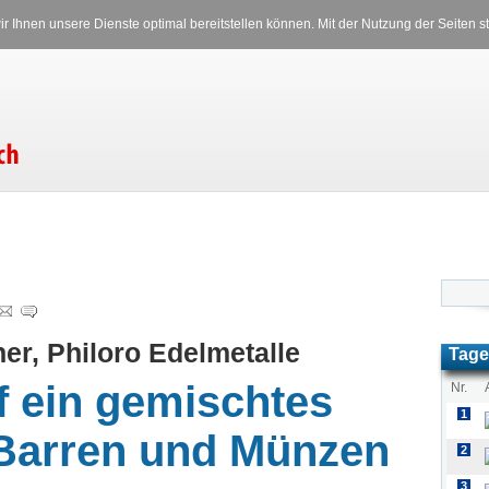
Versicherungen
Stromverglei
r Ihnen unsere Dienste optimal bereitstellen können. Mit der Nutzung der Seiten
Sonntag, 09.08.2026 15:09 Uhr
er, Philoro Edelmetalle
Tage
f ein gemischtes
Nr.
1
 Barren und Münzen
2
3