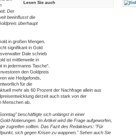
Lesen Sie auch
n
it. Der
eit beeinflusst die
Goldpreis überhaupt
Gold in großen Mengen.
cht signifikant in Gold
nsverwalter Dale schrieb
 ist mittlerweile in
t in jedermanns Tasche“.
 Investoren den Goldpreis
toren wie Hedgefonds,
wortlich für die
uell mehr als 60 Prozent der Nachfrage allein aus
dpreisentwicklung derzeit auch stark von der
den Menschen ab.
nntag" beschäftigte sich unlängst in einer
Gold-Notierungen. Im Artikel wird die Frage aufgeworfen,
nge zugreifen sollten. Das Fazit des Redakteurs: "Für
 Zeitpunkt, sich gegen Krisen zu wappnen." Sehen auch Sie