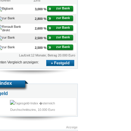
nbieter
Zins
zur Bank
3,000 %
zur Bank
2,800 %
zur Bank
2,600 %
zur Bank
2,500 %
zur Bank
2,500 %
Laufzeit:12 Monate; Betrag 20.000 Euro
ten Vergleich anzeigen:
Festgeld
index
geld
Durchschnittszins, 10.000 Euro
Anzeige