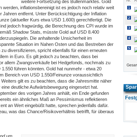
Nr.
A
weitere Fortsetzung des Bullenmarktes. Gold
werden, inflationsbereinigt ist es jedoch noch relativ weit
1
Jahren entfernt. Unter Berücksichtigung der Inflation
2
nze (aktueller Kurs etwa USD 1.600) gerechtfertigt. Die
ind jedoch fragwürdig, die Berechnung des CPI wurde im
3
 Gemäß Shadow Stats, müsste Gold auf USD 8.400
derzuspiegeln. Die anhaltende Unsicherheit im
4
annte Situation im Nahen Osten und das Bestreben der
5
 diversifizieren, spricht ebenfalls für einen erneuten
llem in Euro. Es gilt jedoch zu beachten, dass bei
vor allem Zwangsverkäufe bei Hedgefonds, nochmals zu
Gesam
 1.550 führen könnten. Gold hat nunmehr - etwa 20
m Bereich von USD 1.550/Feinunze voraussichtlich
 Weiters gilt es zu beachten, dass die Jahresmitte näher
r eine deutliche Aufwärtsbewegung eingesetzt hat.
Spar
September des vorigen Jahres anhält, ein Ende gefunden
Fest
bereits ein ähnliches Maß an Pessimismus reflektieren
nt an Wert eingebüßt hatte, sprechen jedenfalls dafür.
veau, was das Chance/Risikoverhältnis betrifft, für überaus
und um