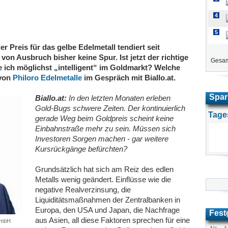
4
5
 Preis für das gelbe Edelmetall tendiert seit
on Ausbruch bisher keine Spur. Ist jetzt der richtige
Gesam
e ich möglichst „intelligent“ im Goldmarkt? Welche
 von
Philoro Edelmetalle
im Gespräch mit Biallo.at.
Spar
Biallo.at:
In den letzten Monaten erleben
Gold-Bugs schwere Zeiten. Der kontinuierlich
Tage
gerade Weg beim Goldpreis scheint keine
Einbahnstraße mehr zu sein. Müssen sich
Investoren Sorgen machen - gar weitere
Kursrückgänge befürchten?
Grundsätzlich hat sich am Reiz des edlen
Metalls wenig geändert. Einflüsse wie die
negative Realverzinsung, die
Liquiditätsmaßnahmen der Zentralbanken in
Europa, den USA und Japan, die Nachfrage
Fest
aus Asien, all diese Faktoren sprechen für eine
 GmbH