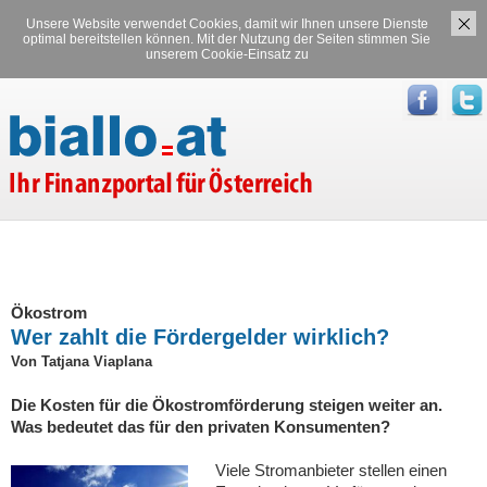
Unsere Website verwendet Cookies, damit wir Ihnen unsere Dienste
Versicherungen
Stromvergleich
optimal bereitstellen können. Mit der Nutzung der Seiten stimmen Sie
unserem Cookie-Einsatz zu
Gasvergleich
Ökostrom
Wer zahlt die Fördergelder wirklich?
Von Tatjana Viaplana
Die Kosten für die Ökostromförderung steigen weiter an.
Was bedeutet das für den privaten Konsumenten?
Viele Stromanbieter stellen einen