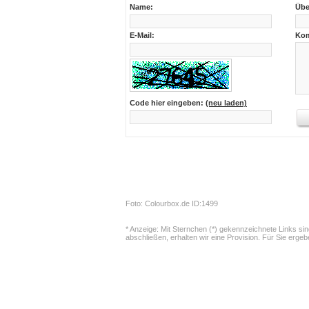
Name:
Übe
E-Mail:
Kom
Code hier eingeben:
(neu laden)
Foto: Colourbox.de ID:1499
* Anzeige: Mit Sternchen (*) gekennzeichnete Links si
abschließen, erhalten wir eine Provision. Für Sie erge