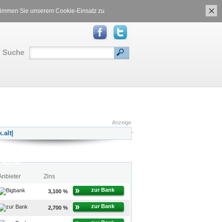
ch
Gasvergleich
 stimmen Sie unserem Cookie-Einsatz zu
Suche
RSS
|
Inhalt
|
Translate:
Anzeige
.
sgeld
Anbieter
Zins
zur Bank
3,100 %
zur Bank
2,700 %