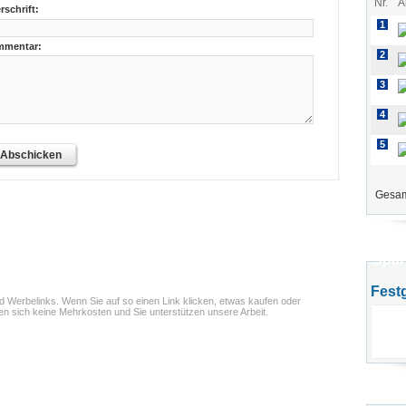
Nr.
A
rschrift:
1
mentar:
2
3
4
5
Abschicken
Gesam
Spar
Fest
nd Werbelinks. Wenn Sie auf so einen Link klicken, etwas kaufen oder
ben sich keine Mehrkosten und Sie unterstützen unsere Arbeit.