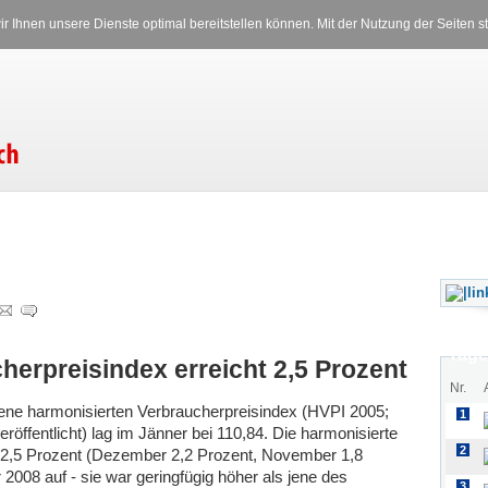
Versicherungen
Stromverglei
r Ihnen unsere Dienste optimal bereitstellen können. Mit der Nutzung der Seiten
Sonntag, 09.08.2026 15:55 Uhr
Tage
herpreisindex erreicht 2,5 Prozent
Nr.
ene harmonisierten Verbraucherpreisindex (HVPI 2005;
1
röffentlicht) lag im Jänner bei 110,84. Die harmonisierte
2
t 2,5 Prozent (Dezember 2,2 Prozent, November 1,8
2008 auf - sie war geringfügig höher als jene des
3