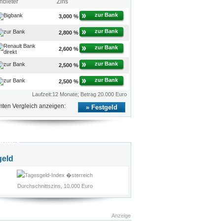
nbieter
Zins
zur Bank
3,000 %
zur Bank
2,800 %
zur Bank
2,600 %
zur Bank
2,500 %
zur Bank
2,500 %
Laufzeit:12 Monate; Betrag 20.000 Euro
ten Vergleich anzeigen:
Festgeld
index
geld
Durchschnittszins, 10.000 Euro
Anzeige