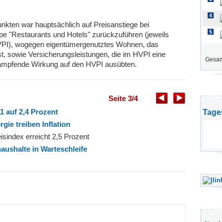
4
nkten war hauptsächlich auf Preisanstiege bei
5
pe "Restaurants und Hotels" zurückzuführen (jeweils
 VPI), wogegen eigentümergenutztes Wohnen, das
st, sowie Versicherungsleistungen, die im HVPI eine
Gesam
dämpfende Wirkung auf den HVPI ausübten.
Spar
Seite 3/4
11 auf 2,4 Prozent
Tage
gie treiben Inflation
isindex erreicht 2,5 Prozent
haushalte in Warteschleife
Fest