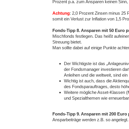
Prozent p.a. zum Ansparen keinen Sinn, d
Achtung
: 2,0 Prozent Zinsen minus 25 P
somit ein Verlust zur Inflation von 1,5 Pr
Fonds-Tipp 8. Ansparen mit 50 Euro p
Mischfonds festlegen. Das heißt aufeinen
Streuung bietet.
Man sollte dabei auf einige Punkte achte
Der Wichtigste ist das „Anlageuni
der Fondsmanager investieren darf–
Anleihen und die weltweit, sind ei
Wichtig ist auch, dass die Aktienquot
des Fondsparauftrages, desto höhe
Weitere mögliche Asset-Klassen (M
und Spezialthemen wie erneuerbar
Fonds-Tipp 9. Ansparen mit 200 Euro 
Ansparbeiträge werden z.B. so angelegt.