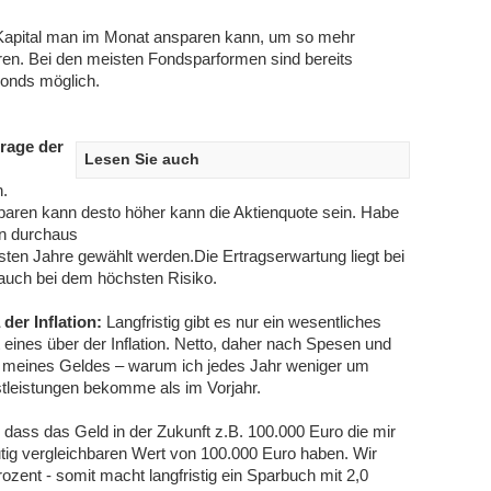
pital man im Monat ansparen kann, um so mehr
ren. Bei den meisten Fondsparformen sind bereits
onds möglich.
Frage der
Lesen Sie auch
n.
sparen kann desto höher kann die Aktienquote sein. Habe
nn durchaus
rsten Jahre gewählt werden.Die Ertragserwartung liegt bei
h auch bei dem höchsten Risiko.
der Inflation:
Langfristig gibt es nur ein wesentliches
t eines über der Inflation. Netto, daher nach Spesen und
ust meines Geldes – warum ich jedes Jahr weniger um
leistungen bekomme als im Vorjahr.
dass das Geld in der Zukunft z.B. 100.000 Euro die mir
tig vergleichbaren Wert von 100.000 Euro haben. Wir
Prozent - somit macht langfristig ein Sparbuch mit 2,0