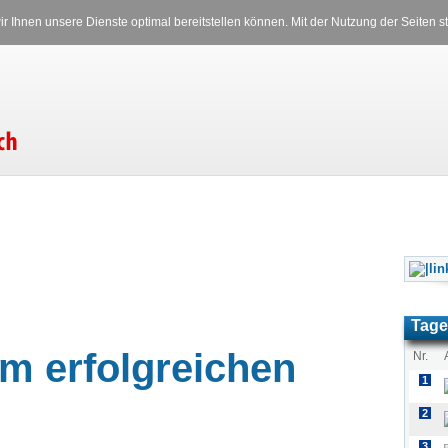
Versicherungen
Stromverglei
r Ihnen unsere Dienste optimal bereitstellen können. Mit der Nutzung der Seiten
Freitag, 07.08.2026 12:14 Uhr
Tage
m erfolgreichen
Nr.
1
2
3