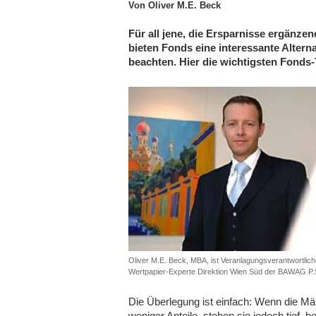
Von Oliver M.E. Beck
Für all jene, die Ersparnisse ergänze
bieten Fonds eine interessante Alternat
beachten. Hier die wichtigsten Fonds-T
Oliver M.E. Beck, MBA, ist Veranlagungsverantwortlich
Wertpapier-Experte Direktion Wien Süd der BAWAG P.
Die Überlegung ist einfach: Wenn die M
weniger Anteile, stehen sie jedoch tief,