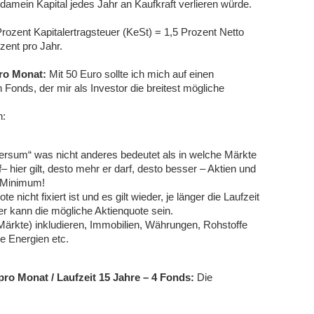
amein Kapital jedes Jahr an Kaufkraft verlieren würde.
rozent Kapitalertragsteuer (KeSt) = 1,5 Prozent Netto
ozent pro Jahr.
ro Monat:
Mit 50 Euro sollte ich mich auf einen
 Fonds, der mir als Investor die breitest mögliche
n:
versum“ was nicht anderes bedeutet als in welche Märkte
 hier gilt, desto mehr er darf, desto besser – Aktien und
n Minimum!
e nicht fixiert ist und es gilt wieder, je länger die Laufzeit
r kann die mögliche Aktienquote sein.
ärkte) inkludieren, Immobilien, Währungen, Rohstoffe
e Energien etc.
pro Monat / Laufzeit 15 Jahre – 4 Fonds:
Die