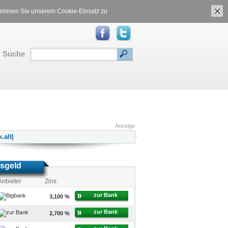
ch
Gasvergleich
 stimmen Sie unserem Cookie-Einsatz zu
Suche
RSS
|
Inhalt
|
Translate:
Anzeige
.
sgeld
Anbieter
Zins
zur Bank
3,100 %
zur Bank
2,700 %