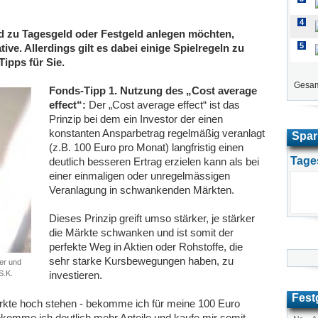
4
nd zu Tagesgeld oder Festgeld anlegen möchten,
5
ive. Allerdings gilt es dabei einige Spielregeln zu
ipps für Sie.
Gesam
Fonds-Tipp 1. Nutzung des „Cost average
effect“:
Der „Cost average effect“ ist das
Prinzip bei dem ein Investor der einen
konstanten Ansparbetrag regelmäßig veranlagt
Spar
(z.B. 100 Euro pro Monat) langfristig einen
Tage
deutlich besseren Ertrag erzielen kann als bei
einer einmaligen oder unregelmässigen
Veranlagung in schwankenden Märkten.
Dieses Prinzip greift umso stärker, je stärker
die Märkte schwanken und ist somit der
perfekte Weg in Aktien oder Rohstoffe, die
sehr starke Kursbewegungen haben, zu
er und
S.K.
investieren.
Fest
ärkte hoch stehen - bekomme ich für meine 100 Euro
 bekomme ich deutlich mehr Anteile und kaufe mir somit