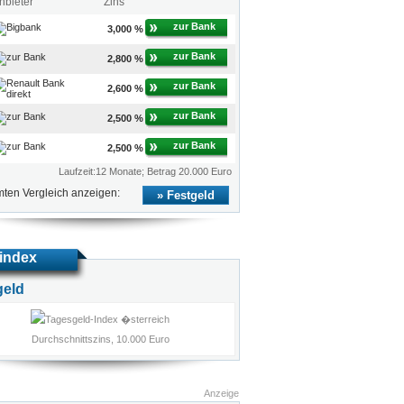
nbieter
Zins
zur Bank
3,000 %
zur Bank
2,800 %
zur Bank
2,600 %
zur Bank
2,500 %
zur Bank
2,500 %
Laufzeit:12 Monate; Betrag 20.000 Euro
ten Vergleich anzeigen:
Festgeld
index
geld
Durchschnittszins, 10.000 Euro
Anzeige