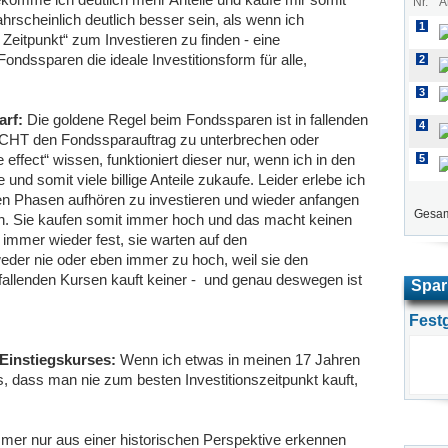
Nr.
A
hrscheinlich deutlich besser sein, als wenn ich
1
eitpunkt“ zum Investieren zu finden - eine
ondssparen die ideale Investitionsform für alle,
2
3
arf:
Die goldene Regel beim Fondssparen ist in fallenden
4
CHT den Fondssparauftrag zu unterbrechen oder
ffect“ wissen, funktioniert dieser nur, wenn ich in den
5
und somit viele billige Anteile zukaufe. Leider erlebe ich
en Phasen aufhören zu investieren und wieder anfangen
Gesam
en. Sie kaufen somit immer hoch und das macht keinen
 immer wieder fest, sie warten auf den
weder nie oder eben immer zu hoch, weil sie den
 fallenden Kursen kauft keiner - und genau deswegen ist
Spar
Fest
Einstiegskurses:
Wenn ich etwas in meinen 17 Jahren
s, dass man nie zum besten Investitionszeitpunkt kauft,
mer nur aus einer historischen Perspektive erkennen