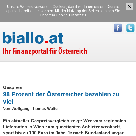
Unsere Website verwendet Cookies, damit wir Ihnen unsere Dienste
Versicherungen
Stromvergleich
optimal bereitstellen können. Mit der Nutzung der Seiten stimmen Sie
unserem Cookie-Einsatz zu
Gasvergleich
Gaspreis
98 Prozent der Österreicher bezahlen zu
viel
Von Wolfgang Thomas Walter
Ein aktueller Gaspreisvergleich zeigt: Wer vom regionalen
Lieferanten in Wien zum günstigsten Anbieter wechselt,
spart bis zu 190 Euro im Jahr. Je nach Bundesland sogar