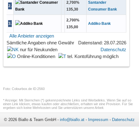
2,700
%
Santander
2
.
135,30
Consumer Bank
2,700
%
3
.
Addiko Bank
135,00
Alle Anbieter anzeigen
Sämtliche Angaben
ohne Gewähr
Datenstand: 28.07.2026
nur für Neukunden
Datenschutz
Online-Konditionen
tel. Kontoführung möglich
Foto: Colourbox.de ID:2560
* Anzeige: Mit Sternchen (*) gekennzeichnete Links sind Werbelinks. Wenn Sie auf so
einen Link klicken, etwas kaufen oder abschließen, erhalten wir eine Provision. Für Sie
ergeben sich keine Mehrkosten und Sie unterstützen unsere Arbeit.
© 2026 Biallo & Team GmbH -
info@biallo.at
-
Impressum
-
Datenschutz