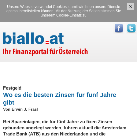
Unsere Website verwendet Cookies, damit wir Ihnen unsere Dienste
Versicherungen
Stromvergleich
optimal bereitstellen können. Mit der Nutzung der Seiten stimmen Sie
unserem Cookie-Einsatz zu
Gasvergleich
Festgeld
Wo es die besten Zinsen für fünf Jahre
gibt
Von Erwin J. Frasl
Bei Spareinlagen, die für fünf Jahre zu fixen Zinsen
gebunden angelegt werden, führen aktuell die Amsterdam
Trade Bank (ATB) aus den Niederlanden und die