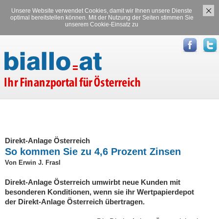
Unsere Website verwendet Cookies, damit wir Ihnen unsere Dienste
Versicherungen
Stromvergleich
optimal bereitstellen können. Mit der Nutzung der Seiten stimmen Sie
unserem Cookie-Einsatz zu
Gasvergleich
Direkt-Anlage Österreich
So kommen Sie zu 4,6 Prozent Zinsen
Von Erwin J. Frasl
Direkt-Anlage Österreich umwirbt neue Kunden mit
besonderen Konditionen, wenn sie ihr Wertpapierdepot
der Direkt-Anlage Österreich übertragen.