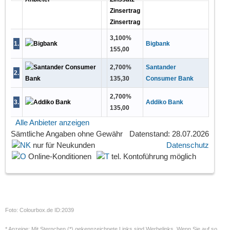
Zinsertrag
Zinsertrag
3,100
%
1
.
Bigbank
155,00
2,700
%
Santander
2
.
135,30
Consumer Bank
2,700
%
3
.
Addiko Bank
135,00
Alle Anbieter anzeigen
Sämtliche Angaben
ohne Gewähr
Datenstand: 28.07.2026
nur für Neukunden
Datenschutz
Online-Konditionen
tel. Kontoführung möglich
Foto: Colourbox.de ID:2039
* Anzeige: Mit Sternchen (*) gekennzeichnete Links sind Werbelinks. Wenn Sie auf so