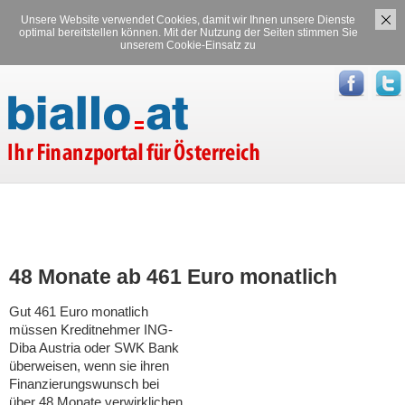
Unsere Website verwendet Cookies, damit wir Ihnen unsere Dienste
Versicherungen
Stromvergleich
optimal bereitstellen können. Mit der Nutzung der Seiten stimmen Sie
unserem Cookie-Einsatz zu
Gasvergleich
48 Monate ab 461 Euro monatlich
Gut 461 Euro monatlich
müssen Kreditnehmer ING-
Diba Austria oder SWK Bank
überweisen, wenn sie ihren
Finanzierungswunsch bei
über 48 Monate verwirklichen