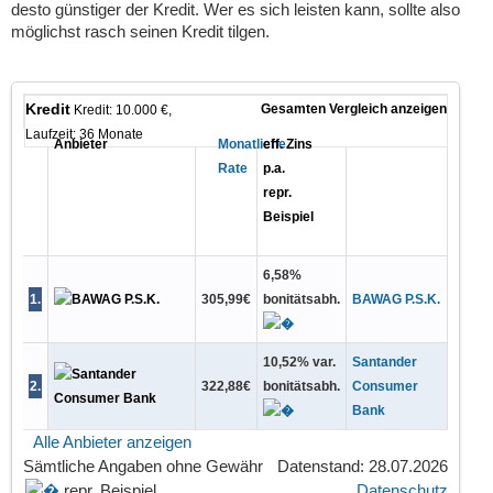
desto günstiger der Kredit. Wer es sich leisten kann, sollte also
möglichst rasch seinen Kredit tilgen.
Kredit
Gesamten Vergleich anzeigen
Kredit: 10.000 €,
Laufzeit: 36 Monate
Anbieter
Monatliche
eff. Zins
Rate
p.a.
repr.
Beispiel
6,58
%
1
.
305,99
€
bonitätsabh.
BAWAG P.S.K.
10,52
%
var.
Santander
2
.
322,88
€
bonitätsabh.
Consumer
Bank
Alle Anbieter anzeigen
Sämtliche Angaben
ohne Gewähr
Datenstand: 28.07.2026
repr. Beispiel
Datenschutz