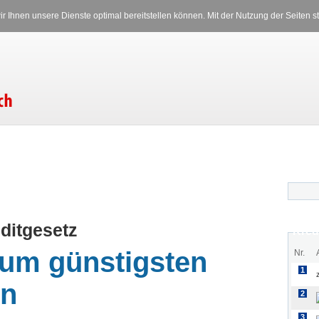
Versicherungen
Stromverglei
r Ihnen unsere Dienste optimal bereitstellen können. Mit der Nutzung der Seiten
RS
Donnerstag, 06.08.2026 18:08 Uhr
ditgesetz
Kred
 zum günstigsten
Nr.
1
en
2
3