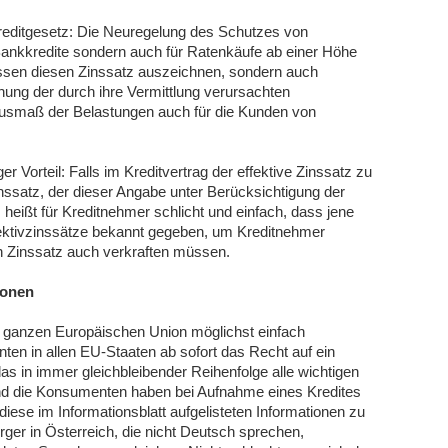
reditgesetz: Die Neuregelung des Schutzes von
 Bankkredite sondern auch für Ratenkäufe ab einer Höhe
ssen diesen Zinssatz auszeichnen, sondern auch
ehung der durch ihre Vermittlung verursachten
Ausmaß der Belastungen auch für die Kunden von
r Vorteil: Falls im Kreditvertrag der effektive Zinssatz zu
zinssatz, der dieser Angabe unter Berücksichtigung der
 heißt für Kreditnehmer schlicht und einfach, dass jene
Effektivzinssätze bekannt gegeben, um Kreditnehmer
en Zinssatz auch verkraften müssen.
ionen
r ganzen Europäischen Union möglichst einfach
en in allen EU-Staaten ab sofort das Recht auf ein
 das in immer gleichbleibender Reihenfolge alle wichtigen
Und die Konsumenten haben bei Aufnahme eines Kredites
ese im Informationsblatt aufgelisteten Informationen zu
ger in Österreich, die nicht Deutsch sprechen,