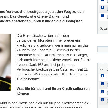
4
eue Verbraucherkreditgesetz jetzt den Weg zu den
5
aran: Das Gesetz stärkt jene Banken und
s andere anstrengen, ihren Kunden die günstigsten
Gesam
Die Europäische Union hat in den
vergangenen Monaten immer wieder ein
klägliches Bild geboten, wenn man nur an das
Zaudern und Zögern zur Bereinigung der
Eurokrise denkt. Da lernt man als EU-Bürger,
sich auch über bescheidene Vorteile der EU zu
Auto
freuen: Dank EU entfaltet ja das neue
Verbraucherkreditgesetz in Österreich seit 11.
Nr.
Juni seine Wirkung, die allen Krerditnehmern
1
zugute kommt.
2
Was Sie für sich und Ihren Kredit selbst tun
3
können
4
wirkt in der Praxis natürlich nur für jene Kreditnehmer, die
mieren, die das Gesetz zum Schutz der Kreditnehmer