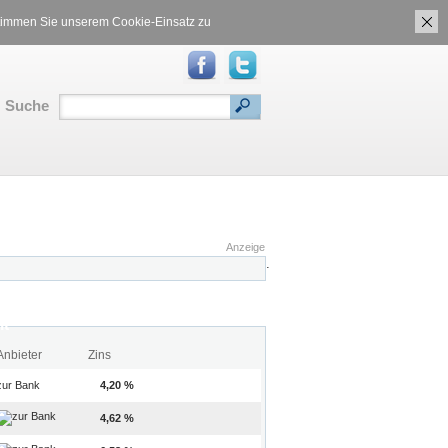
ch
Gasvergleich
 stimmen Sie unserem Cookie-Einsatz zu
Suche
S
|
Inhalt
|
Translate:
Anzeige
.
it
Anbieter
Zins
zur Bank
4,20 %
4,62 %