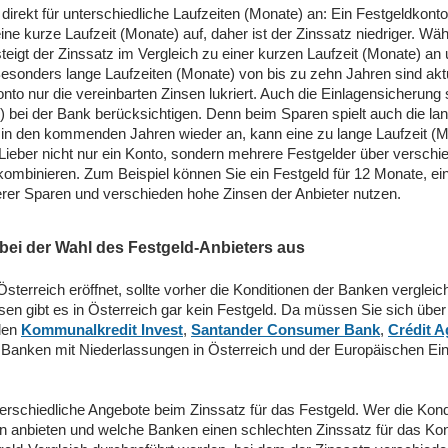
direkt für unterschiedliche Laufzeiten (Monate) an: Ein Festgeldkonto
e kurze Laufzeit (Monate) auf, daher ist der Zinssatz niedriger. Wähl
 steigt der Zinssatz im Vergleich zu einer kurzen Laufzeit (Monate) 
Besonders lange Laufzeiten (Monate) von bis zu zehn Jahren sind aktu
nto nur die vereinbarten Zinsen lukriert. Auch die Einlagensicherung 
 bei der Bank berücksichtigen. Denn beim Sparen spielt auch die lang
er in den kommenden Jahren wieder an, kann eine zu lange Laufzeit (M
Lieber nicht nur ein Konto, sondern mehrere Festgelder über versch
kombinieren. Zum Beispiel können Sie ein Festgeld für 12 Monate, ein
rer Sparen und verschieden hohe Zinsen der Anbieter nutzen.
h bei der Wahl des Festgeld-Anbieters aus
Österreich eröffnet, sollte vorher die Konditionen der Banken vergle
n gibt es in Österreich gar kein Festgeld. Da müssen Sie sich über 
len
Kommunalkredit Invest
,
Santander Consumer Bank
,
Crédit A
e Banken mit Niederlassungen in Österreich und der Europäischen Ei
schiedliche Angebote beim Zinssatz für das Festgeld. Wer die Kondit
n anbieten und welche Banken einen schlechten Zinssatz für das Kon