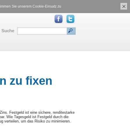
ch
Gasvergleich
 stimmen Sie unserem Cookie-Einsatz zu
Suche
RSS
|
Inhalt
|
Translate:
n zu fixen
ins. Festgeld ist eine sichere, renditestarke
ar. Wie Tagesgeld ist Festgeld durch die
ug verteilen, um das Risiko zu minimieren.