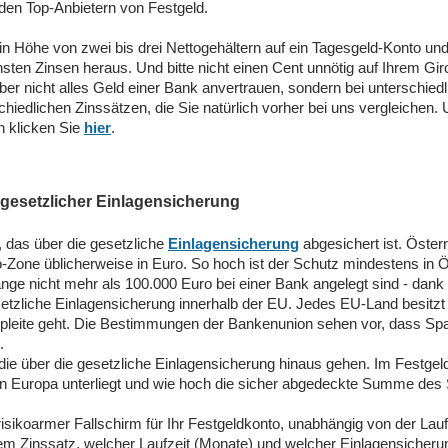
i den Top-Anbietern von Festgeld.
g in Höhe von zwei bis drei Nettogehältern auf ein Tagesgeld-Konto un
sten Zinsen heraus. Und bitte nicht einen Cent unnötig auf Ihrem Gir
eber nicht alles Geld einer Bank anvertrauen, sondern bei unterschie
hiedlichen Zinssätzen, die Sie natürlich vorher bei uns vergleichen. 
 klicken Sie
hier
.
 gesetzlicher Einlagensicherung
, das über die gesetzliche
Einlagensicherung
abgesichert ist. Öster
-Zone üblicherweise in Euro. So hoch ist der Schutz mindestens in Ö
olange nicht mehr als 100.000 Euro bei einer Bank angelegt sind - dan
setzliche Einlagensicherung innerhalb der EU. Jedes EU-Land besitzt
pleite geht. Die Bestimmungen der Bankenunion sehen vor, dass Spar
.
e über die gesetzliche Einlagensicherung hinaus gehen. Im Festgel
in Europa unterliegt und wie hoch die sicher abgedeckte Summe des 
risikoarmer Fallschirm für Ihr Festgeldkonto, unabhängig von der Lauf
 Zinssatz, welcher Laufzeit (Monate) und welcher Einlagensicherung -