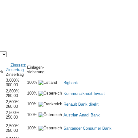
Zinssatz
Einlagen-
Zinsertrag
ck
sicherung
Zinsertrag
3,000
%
100%
Bigbank
300,00
2,800
%
100%
Kommunalkredit Invest
280,00
2,600
%
100%
Renault Bank direkt
260,00
2,500
%
100%
Austrian Anadi Bank
250,00
2,500
%
100%
Santander Consumer Bank
250,00