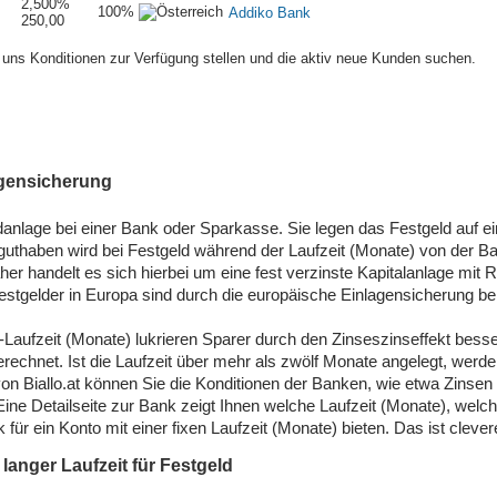
2,500
%
100%
Addiko Bank
250,00
e uns Konditionen zur Verfügung stellen und die aktiv neue Kunden suchen.
agensicherung
danlage bei einer Bank oder Sparkasse. Sie legen das Festgeld auf e
rguthaben wird bei Festgeld während der Laufzeit (Monate) von der B
her handelt es sich hierbei um eine fest verzinste Kapitalanlage mit 
Festgelder in Europa sind durch die europäische Einlagensicherung be
Laufzeit (Monate) lukrieren Sparer durch den Zinseszinseffekt bess
rechnet. Ist die Laufzeit über mehr als zwölf Monate angelegt, wer
von Biallo.at können Sie die Konditionen der Banken, wie etwa Zinsen 
. Eine Detailseite zur Bank zeigt Ihnen welche Laufzeit (Monate), wel
für ein Konto mit einer fixen Laufzeit (Monate) bieten. Das ist cleve
 langer Laufzeit für Festgeld