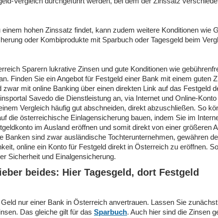
eld-Vergleich durchgeführt werden, bei dem der Zinssatz verschieden
zu einem hohen Zinssatz findet, kann zudem weitere Konditionen wie 
icherung oder Kombiprodukte mit Sparbuch oder Tagesgeld beim Verg
rreich Sparern lukrative Zinsen und gute Konditionen wie gebührenfr
an. Finden Sie ein Angebot für Festgeld einer Bank mit einem guten Z
d zwar mit online Banking über einen direkten Link auf das Festgeld 
insportal Savedo die Dienstleistung an, via Internet und Online-Kon
einem Vergleich häufig gut abschneiden, direkt abzuschließen. So kö
uf die österreichische Einlagensicherung bauen, indem Sie im Internet
stgeldkonto im Ausland eröffnen und somit direkt von einer größeren 
ele Banken sind zwar ausländische Tochterunternehmen, gewähren d
eit, online ein Konto für Festgeld direkt in Österreich zu eröffnen. S
er Sicherheit und Einalgensicherung.
eber beides: Hier Tagesgeld, dort Festgeld
es Geld nur einer Bank in Österreich anvertrauen. Lassen Sie zunächs
nsen. Das gleiche gilt für das
Sparbuch
. Auch hier sind die Zinsen g