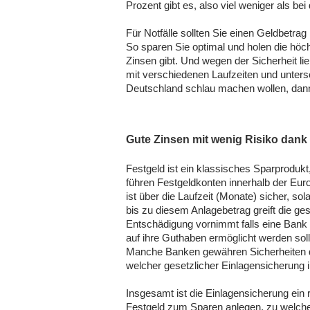
Prozent gibt es, also viel weniger als be
Für Notfälle sollten Sie einen Geldbetra
So sparen Sie optimal und holen die höch
Zinsen gibt. Und wegen der Sicherheit li
mit verschiedenen Laufzeiten und untersc
Deutschland schlau machen wollen, dann
Gute Zinsen mit wenig Risiko dank
Festgeld ist ein klassisches Sparprodukt
führen Festgeldkonten innerhalb der Euro
ist über die Laufzeit (Monate) sicher, s
bis zu diesem Anlagebetrag greift die ge
Entschädigung vornimmt falls eine Bank 
auf ihre Guthaben ermöglicht werden soll
Manche Banken gewähren Sicherheiten di
welcher gesetzlicher Einlagensicherung 
Insgesamt ist die Einlagensicherung ein 
Festgeld zum Sparen anlegen, zu welchem