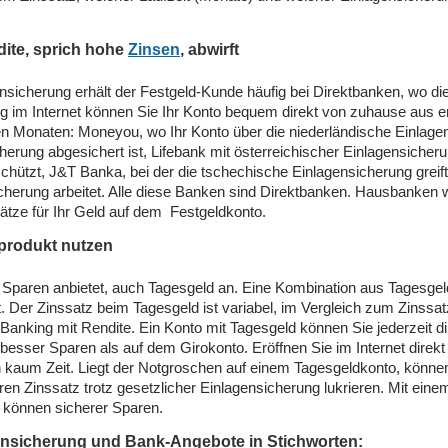
dite, sprich hohe
Zinsen
, abwirft
sicherung erhält der Festgeld-Kunde häufig bei Direktbanken, wo die
g im Internet können Sie Ihr Konto bequem direkt von zuhause aus er
 Monaten: Moneyou, wo Ihr Konto über die niederländische Einlagen
erung abgesichert ist, Lifebank mit österreichischer Einlagensicherun
chützt, J&T Banka, bei der die tschechische Einlagensicherung greift
sicherung arbeitet. Alle diese Banken sind Direktbanken. Hausbanke
ätze für Ihr Geld auf dem Festgeldkonto.
produkt nutzen
m Sparen anbietet, auch Tagesgeld an. Eine Kombination aus Tagesgeld
t. Der Zinssatz beim Tagesgeld ist variabel, im Vergleich zum Zinssatz 
s Banking mit Rendite. Ein Konto mit Tagesgeld können Sie jederzeit 
 besser Sparen als auf dem Girokonto. Eröffnen Sie im Internet direkt
kaum Zeit. Liegt der Notgroschen auf einem Tagesgeldkonto, können 
ren Zinssatz trotz gesetzlicher Einlagensicherung lukrieren. Mit ein
 können sicherer Sparen.
gensicherung und Bank-Angebote in Stichworten: