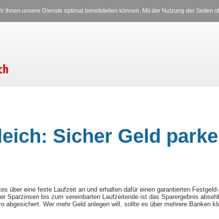
Versicherungen
Stromverglei
r Ihnen unsere Dienste optimal bereitstellen können. Mit der Nutzung der Seiten
Freitag, 07.08.2026 12:39 Uhr
leich: Sicher Geld parke
s über eine feste Laufzeit an und erhalten dafür einen garantierten Festgeld-Z
r Sparzinsen bis zum vereinbarten Laufzeitende ist das Sparergebnis absehb
o abgesichert. Wer mehr Geld anlegen will, sollte es über mehrere Banken kl